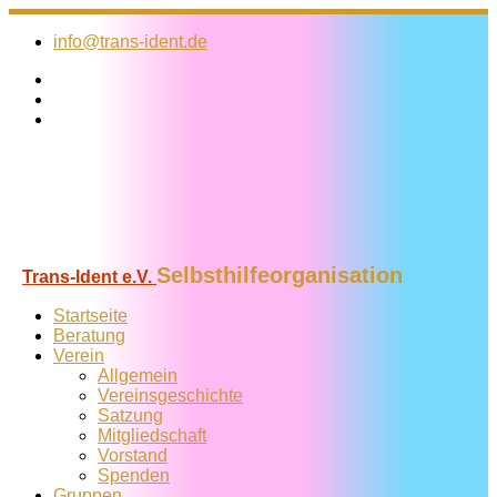
Zum
Inhalt
info@trans-ident.de
springen
Selbsthilfeorganisation
Trans-Ident e.V.
Startseite
Beratung
Verein
Allgemein
Vereins­geschichte
Satzung
Mitglied­schaft
Vorstand
Spenden
Gruppen