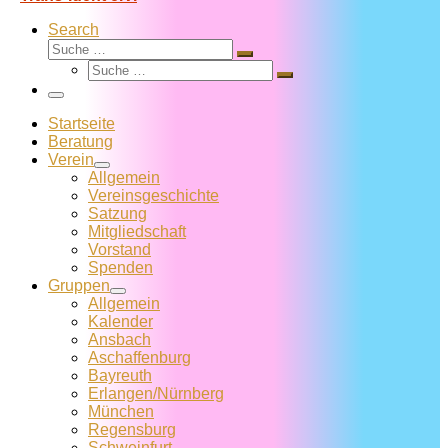
Search
Suche
Suche
Suche
…
Suche
…
Menü
Startseite
Beratung
Verein
Allgemein
Vereins­geschichte
Satzung
Mitglied­schaft
Vorstand
Spenden
Gruppen
Allgemein
Kalender
Ansbach
Aschaffenburg
Bayreuth
Erlangen/Nürnberg
München
Regensburg
Schweinfurt