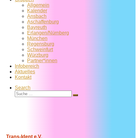
Allgemein
Kalender
Ansbach
Aschaffenburg
Bayreuth
Erlangen/Nürnberg
München
Regensburg
Schweinfurt
Würzburg
Partner*innen
Infobereich
Aktuelles
Kontakt
Search
Suche
Suche
…
Trans-Ident e.V.