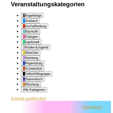
Veranstaltungskategorien
Angehörige
Ansbach
Aschaffenburg
Bayreuth
Erlangen
Ingolstadt
Kinder-&Jugend
München
Nürnberg
Regensburg
Schweinfurt
Selbsthilfegruppe
Stammtisch
Würzburg
Alle Kategorien
Ansicht
ausdrucken
Impressum