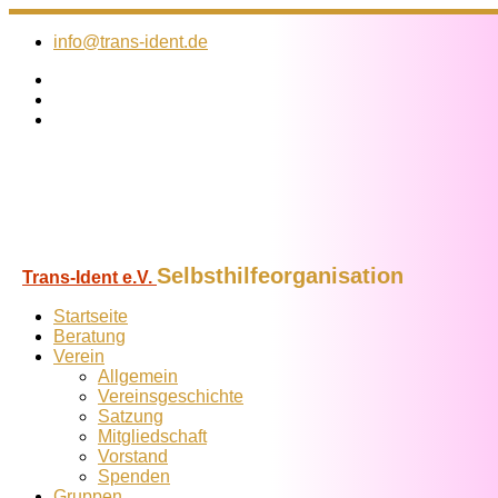
Zum
Inhalt
info@trans-ident.de
springen
Selbsthilfeorganisation
Trans-Ident e.V.
Startseite
Beratung
Verein
Allgemein
Vereins­geschichte
Satzung
Mitglied­schaft
Vorstand
Spenden
Gruppen