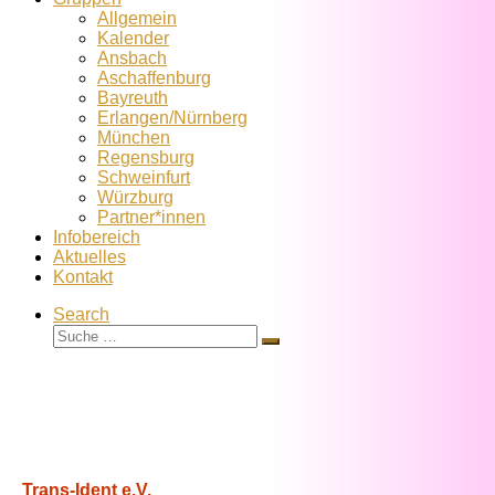
Allgemein
Kalender
Ansbach
Aschaffenburg
Bayreuth
Erlangen/Nürnberg
München
Regensburg
Schweinfurt
Würzburg
Partner*innen
Infobereich
Aktuelles
Kontakt
Search
Suche
Suche
…
Trans-Ident e.V.