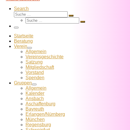
Search
Suche
Suche
Suche
…
Suche
…
Menü
Startseite
Beratung
Verein
Allgemein
Vereins­geschichte
Satzung
Mitglied­schaft
Vorstand
Spenden
Gruppen
Allgemein
Kalender
Ansbach
Aschaffenburg
Bayreuth
Erlangen/Nürnberg
München
Regensburg
Schweinfurt