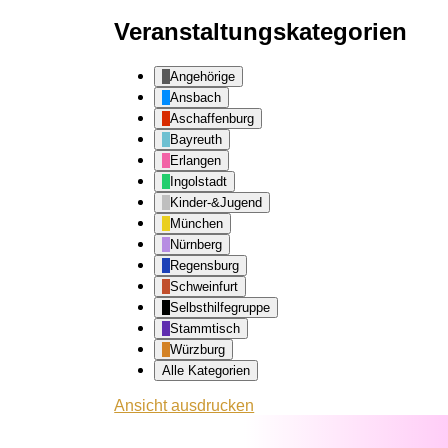
Veranstaltungskategorien
Angehörige
Ansbach
Aschaffenburg
Bayreuth
Erlangen
Ingolstadt
Kinder-&Jugend
München
Nürnberg
Regensburg
Schweinfurt
Selbsthilfegruppe
Stammtisch
Würzburg
Alle Kategorien
Ansicht
ausdrucken