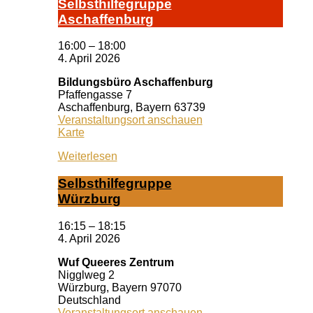
Selbst­hil­fe­grup­pe
A­schaf­fen­burg
16:00
–
18:00
4. April 2026
Bildungsbüro Aschaffenburg
Pfaffengasse 7
Aschaffenburg
,
Bayern
63739
Veranstaltungsort anschauen
Bildungsbüro
Karte
Aschaffenburg
Weiterlesen
Selbst­hil­fe­grup­pe
Würz­burg
16:15
–
18:15
4. April 2026
Wuf Queeres Zentrum
Nigglweg 2
Würzburg
,
Bayern
97070
Deutschland
Veranstaltungsort anschauen