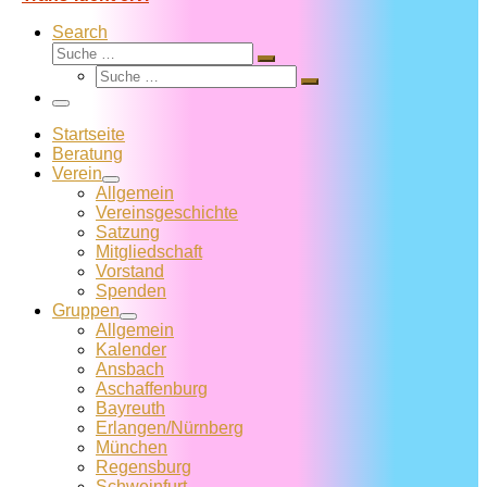
Search
Suche
Suche
Suche
…
Suche
…
Menü
Startseite
Beratung
Verein
Allgemein
Vereins­geschichte
Satzung
Mitglied­schaft
Vorstand
Spenden
Gruppen
Allgemein
Kalender
Ansbach
Aschaffenburg
Bayreuth
Erlangen/Nürnberg
München
Regensburg
Schweinfurt