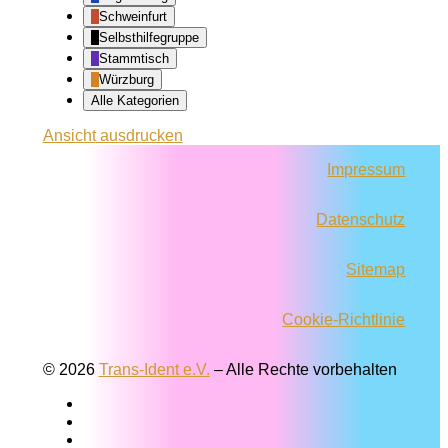
Schweinfurt
Selbsthilfegruppe
Stammtisch
Würzburg
Alle Kategorien
Ansicht
ausdrucken
Impressum
Datenschutz
Sitemap
Cookie-Richtlinie
© 2026
Trans-Ident e.V.
–
Alle Rechte vorbehalten