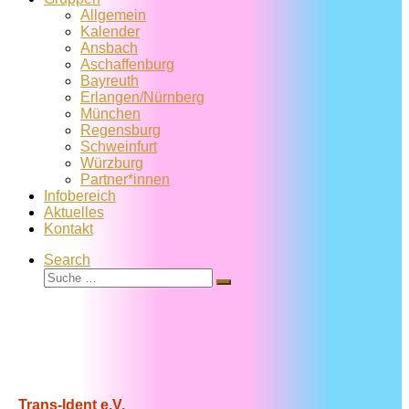
Allgemein
Kalender
Ansbach
Aschaffenburg
Bayreuth
Erlangen/Nürnberg
München
Regensburg
Schweinfurt
Würzburg
Partner*innen
Infobereich
Aktuelles
Kontakt
Search
Suche
Suche
…
Trans-Ident e.V.