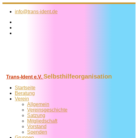
Zum
Inhalt
info@trans-ident.de
springen
Selbsthilfeorganisation
Trans-Ident e.V.
Startseite
Beratung
Verein
Allgemein
Vereins­geschichte
Satzung
Mitglied­schaft
Vorstand
Spenden
Gruppen