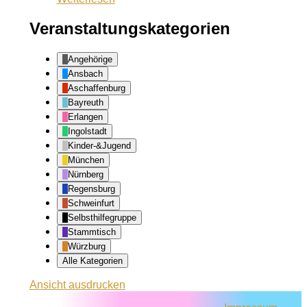
Kliniken
Veranstaltungskategorien
Angehörige
Ansbach
Aschaffenburg
Bayreuth
Erlangen
Ingolstadt
Kinder-&Jugend
München
Nürnberg
Regensburg
Schweinfurt
Selbsthilfegruppe
Stammtisch
Würzburg
Alle Kategorien
Ansicht
ausdrucken