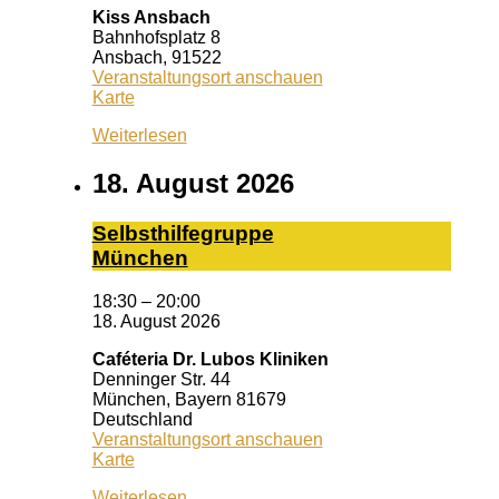
Kiss Ansbach
Bahnhofsplatz 8
Ansbach
,
91522
Veranstaltungsort anschauen
Kiss
Karte
Ansbach
Weiterlesen
18. August 2026
Selbst­hil­fe­grup­pe
Mün­chen
18:30
–
20:00
18. August 2026
Caféteria Dr. Lubos Kliniken
Denninger Str. 44
München
,
Bayern
81679
Deutschland
Veranstaltungsort anschauen
Caféteria
Karte
Dr.
Weiterlesen
Lubos