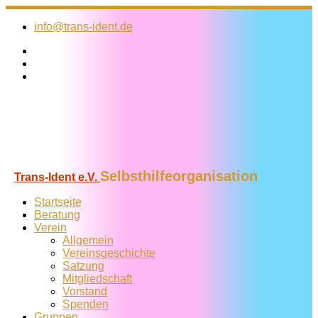
Zum
Inhalt
info@trans-ident.de
springen
Selbsthilfeorganisation
Trans-Ident e.V.
Startseite
Beratung
Verein
Allgemein
Vereins­geschichte
Satzung
Mitglied­schaft
Vorstand
Spenden
Gruppen