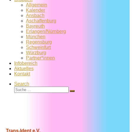
Allgemein
Kalender
Ansbach
Aschaffenburg
Bayreuth
Erlangen/Nürnberg
München
Regensburg
Schweinfurt
Würzburg
Partner*innen
Infobereich
Aktuelles
Kontakt
Search
Suche
Suche
…
Trans-Ident e.V.