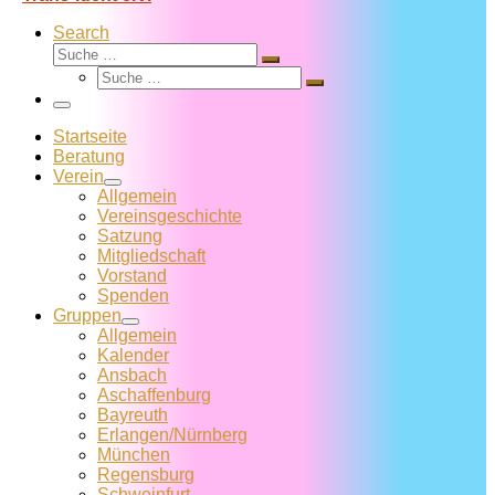
Search
Suche
Suche
Suche
…
Suche
…
Menü
Startseite
Beratung
Verein
Allgemein
Vereins­geschichte
Satzung
Mitglied­schaft
Vorstand
Spenden
Gruppen
Allgemein
Kalender
Ansbach
Aschaffenburg
Bayreuth
Erlangen/Nürnberg
München
Regensburg
Schweinfurt