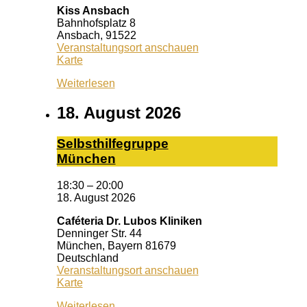
Kiss Ansbach
Bahnhofsplatz 8
Ansbach
,
91522
Veranstaltungsort anschauen
Kiss
Karte
Ansbach
Weiterlesen
18. August 2026
Selbst­hil­fe­grup­pe
Mün­chen
18:30
–
20:00
18. August 2026
Caféteria Dr. Lubos Kliniken
Denninger Str. 44
München
,
Bayern
81679
Deutschland
Veranstaltungsort anschauen
Caféteria
Karte
Dr.
Weiterlesen
Lubos