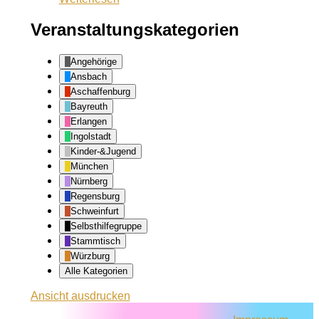
Kliniken
Veranstaltungskategorien
Angehörige
Ansbach
Aschaffenburg
Bayreuth
Erlangen
Ingolstadt
Kinder-&Jugend
München
Nürnberg
Regensburg
Schweinfurt
Selbsthilfegruppe
Stammtisch
Würzburg
Alle Kategorien
Ansicht
ausdrucken