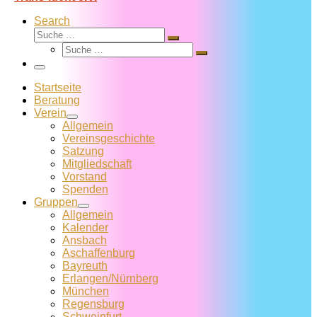
Search
Suche
Suche
Suche
…
Suche
…
Menü
Startseite
Beratung
Verein
Allgemein
Vereins­geschichte
Satzung
Mitglied­schaft
Vorstand
Spenden
Gruppen
Allgemein
Kalender
Ansbach
Aschaffenburg
Bayreuth
Erlangen/Nürnberg
München
Regensburg
Schweinfurt