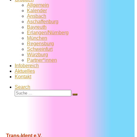
Allgemein
Kalender
Ansbach
Aschaffenburg
Bayreuth
Erlangen/Nürnberg
München
Regensburg
Schweinfurt
Würzburg
Partner*innen
Infobereich
Aktuelles
Kontakt
Search
Suche
Suche
…
Trans-Ident e.V.