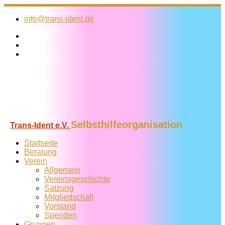
Zum
Inhalt
info@trans-ident.de
springen
Selbsthilfeorganisation
Trans-Ident e.V.
Startseite
Beratung
Verein
Allgemein
Vereins­geschichte
Satzung
Mitglied­schaft
Vorstand
Spenden
Gruppen