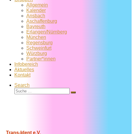
Allgemein
Kalender
Ansbach
Aschaffenburg
Bayreuth
Erlangen/Nürnberg
München
Regensburg
Schweinfurt
Würzburg
Partner*innen
Infobereich
Aktuelles
Kontakt
Search
Suche
Suche
…
Trans-Ident e.V.