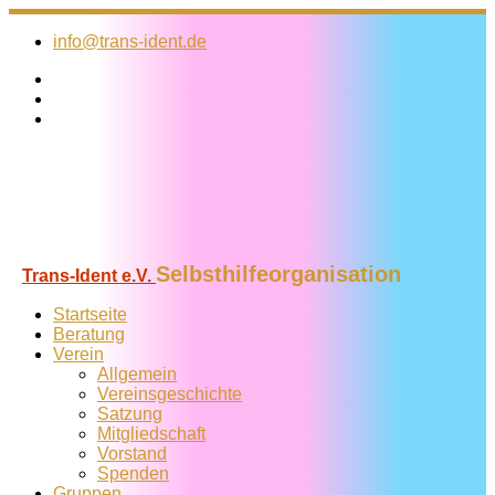
Zum
Inhalt
info@trans-ident.de
springen
Selbsthilfeorganisation
Trans-Ident e.V.
Startseite
Beratung
Verein
Allgemein
Vereins­geschichte
Satzung
Mitglied­schaft
Vorstand
Spenden
Gruppen