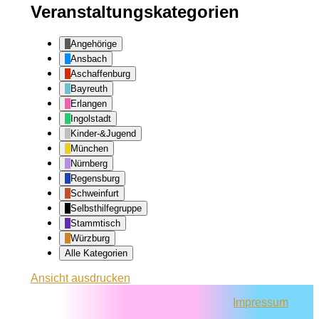
Veranstaltungskategorien
Angehörige
Ansbach
Aschaffenburg
Bayreuth
Erlangen
Ingolstadt
Kinder-&Jugend
München
Nürnberg
Regensburg
Schweinfurt
Selbsthilfegruppe
Stammtisch
Würzburg
Alle Kategorien
Ansicht
ausdrucken
Impressum