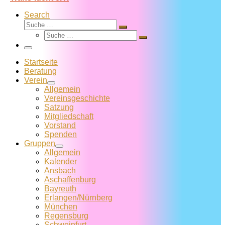
Search
Suche
Suche
Suche
…
Suche
…
Menü
Startseite
Beratung
Verein
Allgemein
Vereins­geschichte
Satzung
Mitglied­schaft
Vorstand
Spenden
Gruppen
Allgemein
Kalender
Ansbach
Aschaffenburg
Bayreuth
Erlangen/Nürnberg
München
Regensburg
Schweinfurt