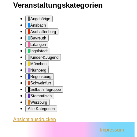
Veranstaltungskategorien
Angehörige
Ansbach
Aschaffenburg
Bayreuth
Erlangen
Ingolstadt
Kinder-&Jugend
München
Nürnberg
Regensburg
Schweinfurt
Selbsthilfegruppe
Stammtisch
Würzburg
Alle Kategorien
Ansicht
ausdrucken
Impressum