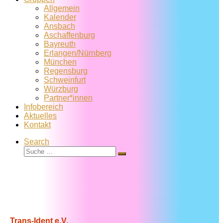
Allgemein
Kalender
Ansbach
Aschaffenburg
Bayreuth
Erlangen/Nürnberg
München
Regensburg
Schweinfurt
Würzburg
Partner*innen
Infobereich
Aktuelles
Kontakt
Search
Suche
Suche
…
Trans-Ident e.V.