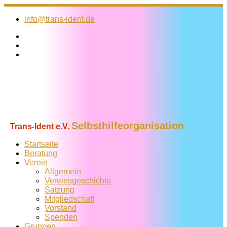
Zum
Inhalt
info@trans-ident.de
springen
Selbsthilfeorganisation
Trans-Ident e.V.
Startseite
Beratung
Verein
Allgemein
Vereins­geschichte
Satzung
Mitglied­schaft
Vorstand
Spenden
Gruppen