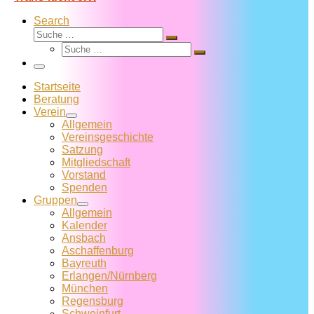
Search
Suche
Suche
Suche
…
Suche
…
Menü
Startseite
Beratung
Verein
Allgemein
Vereins­geschichte
Satzung
Mitglied­schaft
Vorstand
Spenden
Gruppen
Allgemein
Kalender
Ansbach
Aschaffenburg
Bayreuth
Erlangen/Nürnberg
München
Regensburg
Schweinfurt