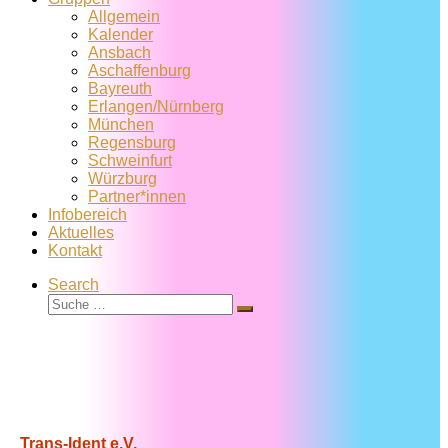
Allgemein
Kalender
Ansbach
Aschaffenburg
Bayreuth
Erlangen/Nürnberg
München
Regensburg
Schweinfurt
Würzburg
Partner*innen
Infobereich
Aktuelles
Kontakt
Search
Suche
Suche
…
Trans-Ident e.V.