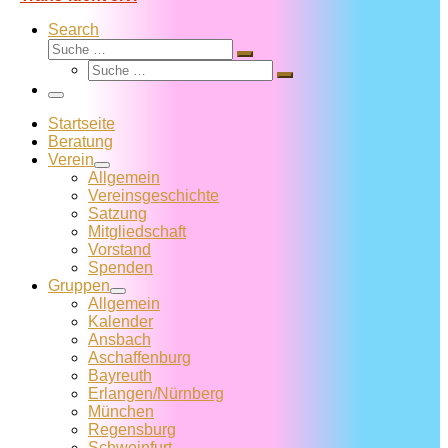
Search
Suche
Suche
Suche
…
Suche
…
Menü
Startseite
Beratung
Verein
Allgemein
Vereins­geschichte
Satzung
Mitglied­schaft
Vorstand
Spenden
Gruppen
Allgemein
Kalender
Ansbach
Aschaffenburg
Bayreuth
Erlangen/Nürnberg
München
Regensburg
Schweinfurt