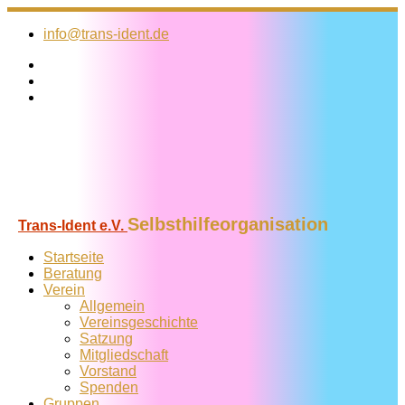
Zum
Inhalt
info@trans-ident.de
springen
Selbsthilfeorganisation
Trans-Ident e.V.
Startseite
Beratung
Verein
Allgemein
Vereins­geschichte
Satzung
Mitglied­schaft
Vorstand
Spenden
Gruppen