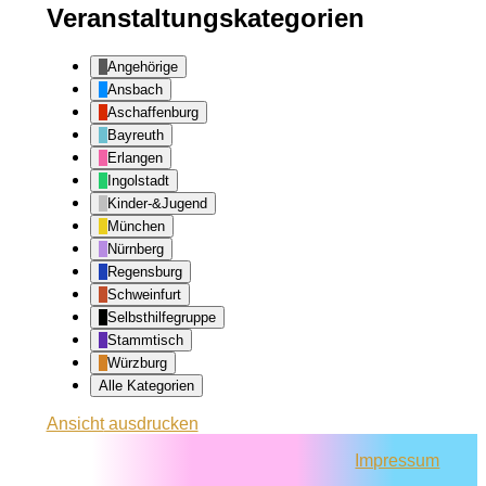
Veranstaltungskategorien
Angehörige
Ansbach
Aschaffenburg
Bayreuth
Erlangen
Ingolstadt
Kinder-&Jugend
München
Nürnberg
Regensburg
Schweinfurt
Selbsthilfegruppe
Stammtisch
Würzburg
Alle Kategorien
Ansicht
ausdrucken
Impressum