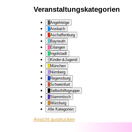
Veranstaltungskategorien
Angehörige
Ansbach
Aschaffenburg
Bayreuth
Erlangen
Ingolstadt
Kinder-&Jugend
München
Nürnberg
Regensburg
Schweinfurt
Selbsthilfegruppe
Stammtisch
Würzburg
Alle Kategorien
Ansicht
ausdrucken