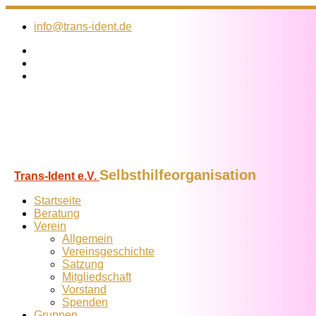
Zum
Inhalt
info@trans-ident.de
springen
Selbsthilfeorganisation
Trans-Ident e.V.
Startseite
Beratung
Verein
Allgemein
Vereins­geschichte
Satzung
Mitglied­schaft
Vorstand
Spenden
Gruppen