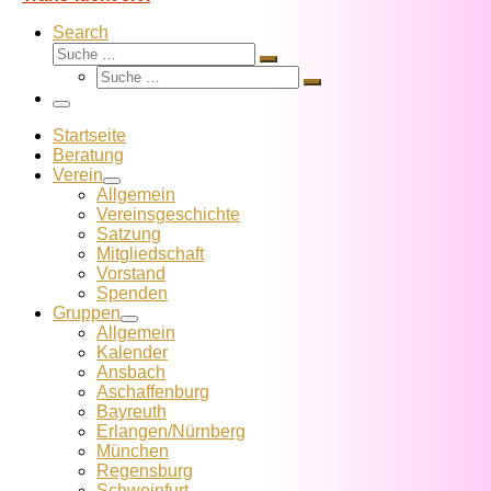
Search
Suche
Suche
Suche
…
Suche
…
Menü
Startseite
Beratung
Verein
Allgemein
Vereins­geschichte
Satzung
Mitglied­schaft
Vorstand
Spenden
Gruppen
Allgemein
Kalender
Ansbach
Aschaffenburg
Bayreuth
Erlangen/Nürnberg
München
Regensburg
Schweinfurt