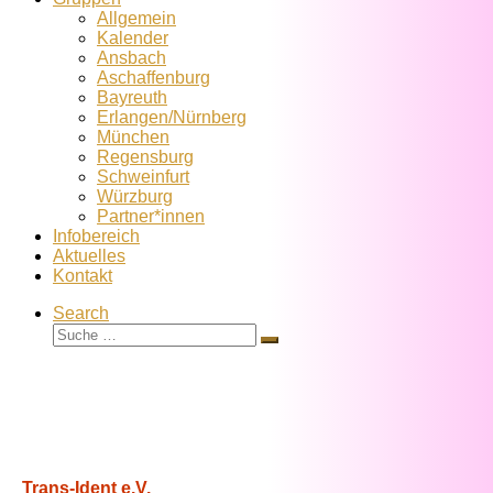
Allgemein
Kalender
Ansbach
Aschaffenburg
Bayreuth
Erlangen/Nürnberg
München
Regensburg
Schweinfurt
Würzburg
Partner*innen
Infobereich
Aktuelles
Kontakt
Search
Suche
Suche
…
Trans-Ident e.V.