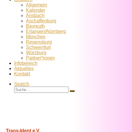
Allgemein
Kalender
Ansbach
Aschaffenburg
Bayreuth
Erlangen/Nürnberg
München
Regensburg
Schweinfurt
Würzburg
Partner*innen
Infobereich
Aktuelles
Kontakt
Search
Suche
Suche
…
Trans-Ident e.V.