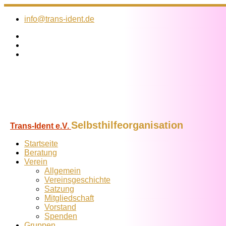
Zum
Inhalt
info@trans-ident.de
springen
Selbsthilfeorganisation
Trans-Ident e.V.
Startseite
Beratung
Verein
Allgemein
Vereins­geschichte
Satzung
Mitglied­schaft
Vorstand
Spenden
Gruppen