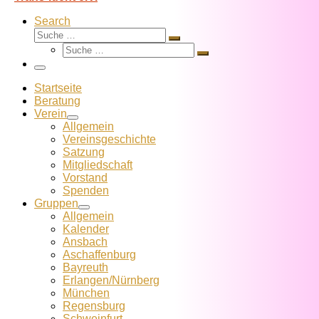
Search
Suche
Suche
Suche
…
Suche
…
Menü
Startseite
Beratung
Verein
Allgemein
Vereins­geschichte
Satzung
Mitglied­schaft
Vorstand
Spenden
Gruppen
Allgemein
Kalender
Ansbach
Aschaffenburg
Bayreuth
Erlangen/Nürnberg
München
Regensburg
Schweinfurt