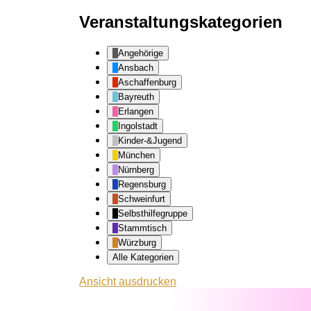
Veranstaltungskategorien
Angehörige
Ansbach
Aschaffenburg
Bayreuth
Erlangen
Ingolstadt
Kinder-&Jugend
München
Nürnberg
Regensburg
Schweinfurt
Selbsthilfegruppe
Stammtisch
Würzburg
Alle Kategorien
Ansicht
ausdrucken