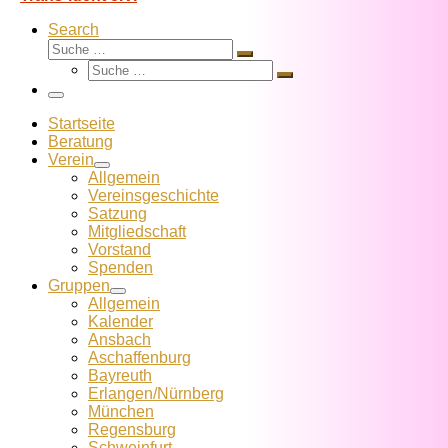
Search
Suche
Suche
Suche
…
Suche
…
Menü
Startseite
Beratung
Verein
Allgemein
Vereins­geschichte
Satzung
Mitglied­schaft
Vorstand
Spenden
Gruppen
Allgemein
Kalender
Ansbach
Aschaffenburg
Bayreuth
Erlangen/Nürnberg
München
Regensburg
Schweinfurt