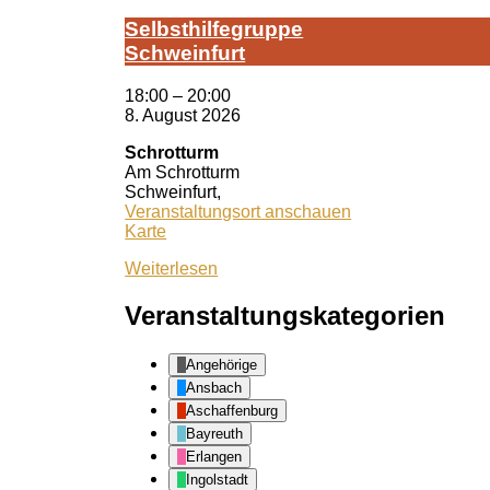
Selbst­hil­fe­grup­pe
Schwein­furt
18:00
–
20:00
8. August 2026
Schrotturm
Am Schrotturm
Schweinfurt
,
Veranstaltungsort anschauen
Schrotturm
Karte
Weiterlesen
Veranstaltungskategorien
Angehörige
Ansbach
Aschaffenburg
Bayreuth
Erlangen
Ingolstadt