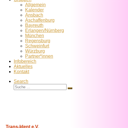
Allgemein
Kalender
Ansbach
Aschaffenburg
Bayreuth
Erlangen/Nürnberg
München
Regensburg
Schweinfurt
Würzburg
Partner*innen
Infobereich
Aktuelles
Kontakt
Search
Suche
Suche
…
Trans-Ident e.V.