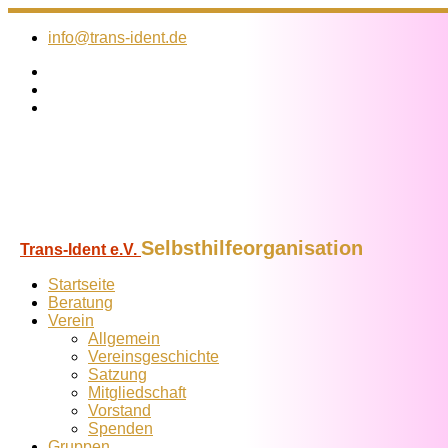
Zum
Inhalt
info@trans-ident.de
springen
Selbsthilfeorganisation
Trans-Ident e.V.
Startseite
Beratung
Verein
Allgemein
Vereins­geschichte
Satzung
Mitglied­schaft
Vorstand
Spenden
Gruppen