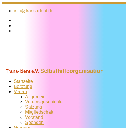
Zum
Inhalt
info@trans-ident.de
springen
Selbsthilfeorganisation
Trans-Ident e.V.
Startseite
Beratung
Verein
Allgemein
Vereins­geschichte
Satzung
Mitglied­schaft
Vorstand
Spenden
Gruppen