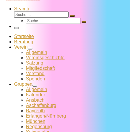
Search
Suche
Suche
Suche
…
Suche
…
Menü
Startseite
Beratung
Verein
Allgemein
Vereins­geschichte
Satzung
Mitglied­schaft
Vorstand
Spenden
Gruppen
Allgemein
Kalender
Ansbach
Aschaffenburg
Bayreuth
Erlangen/Nürnberg
München
Regensburg
Schweinfurt