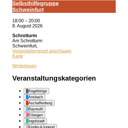
Selbst­hil­fe­grup­pe
Schwein­furt
18:00
–
20:00
8. August 2026
Schrotturm
Am Schrotturm
Schweinfurt
,
Veranstaltungsort anschauen
Schrotturm
Karte
Weiterlesen
Veranstaltungskategorien
Angehörige
Ansbach
Aschaffenburg
Bayreuth
Erlangen
Ingolstadt
Kinder-&Jugend