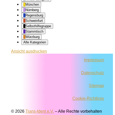
München
Nürnberg
Regensburg
Schweinfurt
Selbsthilfegruppe
Stammtisch
Würzburg
Alle Kategorien
Ansicht
ausdrucken
Impressum
Datenschutz
Sitemap
Cookie-Richtlinie
© 2026
Trans-Ident e.V.
–
Alle Rechte vorbehalten