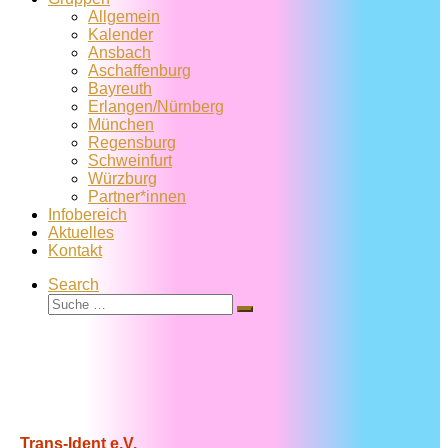
Allgemein
Kalender
Ansbach
Aschaffenburg
Bayreuth
Erlangen/Nürnberg
München
Regensburg
Schweinfurt
Würzburg
Partner*innen
Infobereich
Aktuelles
Kontakt
Search
Suche
Suche
…
Trans-Ident e.V.