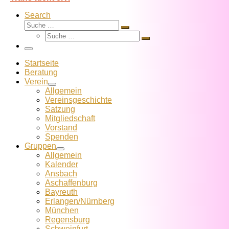
Search
Suche
Suche
Suche
…
Suche
…
Menü
Startseite
Beratung
Verein
Allgemein
Vereins­geschichte
Satzung
Mitglied­schaft
Vorstand
Spenden
Gruppen
Allgemein
Kalender
Ansbach
Aschaffenburg
Bayreuth
Erlangen/Nürnberg
München
Regensburg
Schweinfurt