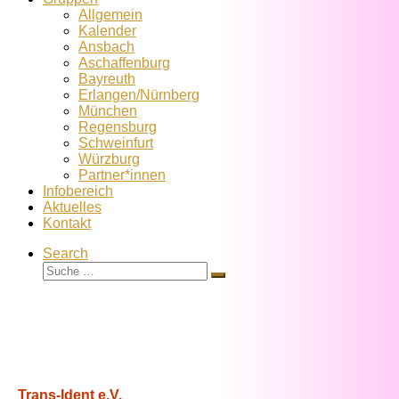
Allgemein
Kalender
Ansbach
Aschaffenburg
Bayreuth
Erlangen/Nürnberg
München
Regensburg
Schweinfurt
Würzburg
Partner*innen
Infobereich
Aktuelles
Kontakt
Search
Suche
Suche
…
Trans-Ident e.V.