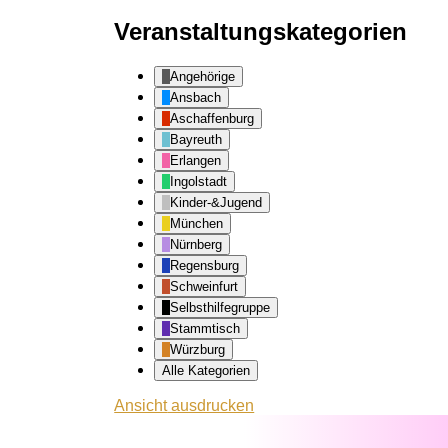
Veranstaltungskategorien
Angehörige
Ansbach
Aschaffenburg
Bayreuth
Erlangen
Ingolstadt
Kinder-&Jugend
München
Nürnberg
Regensburg
Schweinfurt
Selbsthilfegruppe
Stammtisch
Würzburg
Alle Kategorien
Ansicht
ausdrucken