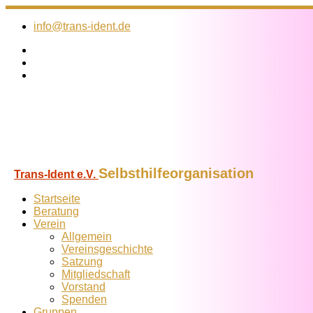
Zum
Inhalt
info@trans-ident.de
springen
Selbsthilfeorganisation
Trans-Ident e.V.
Startseite
Beratung
Verein
Allgemein
Vereins­geschichte
Satzung
Mitglied­schaft
Vorstand
Spenden
Gruppen