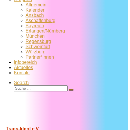
Allgemein
Kalender
Ansbach
Aschaffenburg
Bayreuth
Erlangen/Nürnberg
München
Regensburg
Schweinfurt
Würzburg
Partner*innen
Infobereich
Aktuelles
Kontakt
Search
Suche
Suche
…
Trans-Ident e.V.