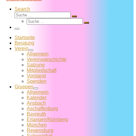
Search
Suche
Suche
Suche
…
Suche
…
Menü
Startseite
Beratung
Verein
Allgemein
Vereins­geschichte
Satzung
Mitglied­schaft
Vorstand
Spenden
Gruppen
Allgemein
Kalender
Ansbach
Aschaffenburg
Bayreuth
Erlangen/Nürnberg
München
Regensburg
Schweinfurt