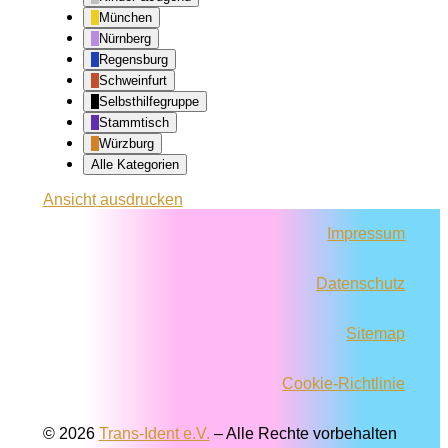
München
Nürnberg
Regensburg
Schweinfurt
Selbsthilfegruppe
Stammtisch
Würzburg
Alle Kategorien
Ansicht
ausdrucken
Impressum
Datenschutz
Sitemap
Cookie-Richtlinie
© 2026
Trans-Ident e.V.
–
Alle Rechte vorbehalten