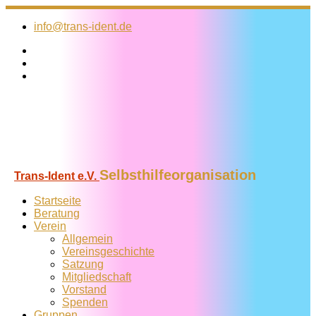
Zum
Inhalt
info@trans-ident.de
springen
Selbsthilfeorganisation
Trans-Ident e.V.
Startseite
Beratung
Verein
Allgemein
Vereins­geschichte
Satzung
Mitglied­schaft
Vorstand
Spenden
Gruppen