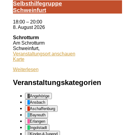
Selbst­hil­fe­grup­pe
Schwein­furt
18:00
–
20:00
8. August 2026
Schrotturm
Am Schrotturm
Schweinfurt
,
Veranstaltungsort anschauen
Schrotturm
Karte
Weiterlesen
Veranstaltungskategorien
Angehörige
Ansbach
Aschaffenburg
Bayreuth
Erlangen
Ingolstadt
Kinder-&Jugend