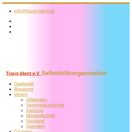
Zum
Inhalt
info@trans-ident.de
springen
Selbsthilfeorganisation
Trans-Ident e.V.
Startseite
Beratung
Verein
Allgemein
Vereins­geschichte
Satzung
Mitglied­schaft
Vorstand
Spenden
Gruppen