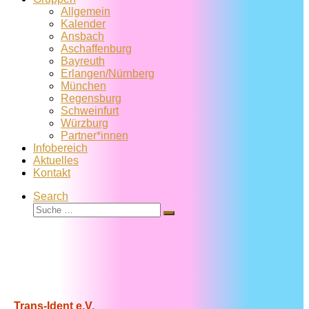
Allgemein
Kalender
Ansbach
Aschaffenburg
Bayreuth
Erlangen/Nürnberg
München
Regensburg
Schweinfurt
Würzburg
Partner*innen
Infobereich
Aktuelles
Kontakt
Search
Suche
Suche
…
Trans-Ident e.V.