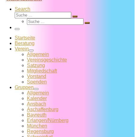
Search
Suche
Suche
Suche
…
Suche
…
Menü
Startseite
Beratung
Verein
Allgemein
Vereins­geschichte
Satzung
Mitglied­schaft
Vorstand
Spenden
Gruppen
Allgemein
Kalender
Ansbach
Aschaffenburg
Bayreuth
Erlangen/Nürnberg
München
Regensburg
Schweinfurt