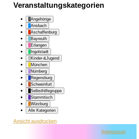
Veranstaltungskategorien
Angehörige
Ansbach
Aschaffenburg
Bayreuth
Erlangen
Ingolstadt
Kinder-&Jugend
München
Nürnberg
Regensburg
Schweinfurt
Selbsthilfegruppe
Stammtisch
Würzburg
Alle Kategorien
Ansicht
ausdrucken
Impressum