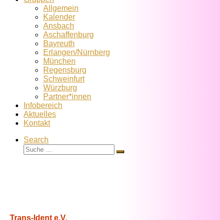
Allgemein
Kalender
Ansbach
Aschaffenburg
Bayreuth
Erlangen/Nürnberg
München
Regensburg
Schweinfurt
Würzburg
Partner*innen
Infobereich
Aktuelles
Kontakt
Search
Suche
Suche
…
Trans-Ident e.V.