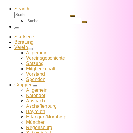
Search
Suche
Suche
Suche
…
Suche
…
Menü
Startseite
Beratung
Verein
Allgemein
Vereins­geschichte
Satzung
Mitglied­schaft
Vorstand
Spenden
Gruppen
Allgemein
Kalender
Ansbach
Aschaffenburg
Bayreuth
Erlangen/Nürnberg
München
Regensburg
Schweinfurt