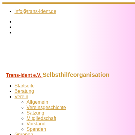
Zum
Inhalt
info@trans-ident.de
springen
Selbsthilfeorganisation
Trans-Ident e.V.
Startseite
Beratung
Verein
Allgemein
Vereins­geschichte
Satzung
Mitglied­schaft
Vorstand
Spenden
Gruppen