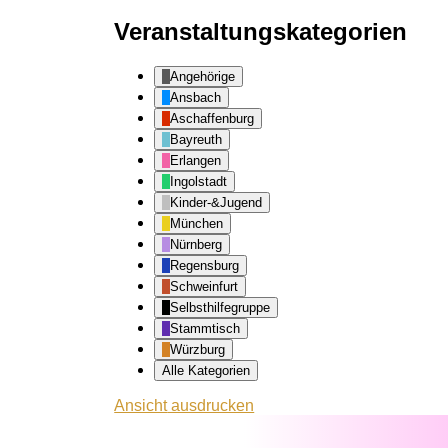
Veranstaltungskategorien
Angehörige
Ansbach
Aschaffenburg
Bayreuth
Erlangen
Ingolstadt
Kinder-&Jugend
München
Nürnberg
Regensburg
Schweinfurt
Selbsthilfegruppe
Stammtisch
Würzburg
Alle Kategorien
Ansicht
ausdrucken