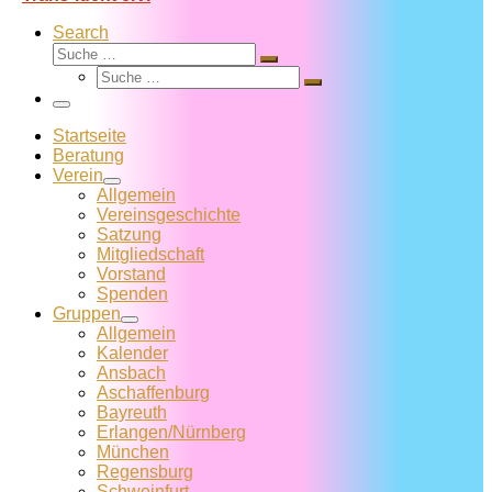
Search
Suche
Suche
Suche
…
Suche
…
Menü
Startseite
Beratung
Verein
Allgemein
Vereins­geschichte
Satzung
Mitglied­schaft
Vorstand
Spenden
Gruppen
Allgemein
Kalender
Ansbach
Aschaffenburg
Bayreuth
Erlangen/Nürnberg
München
Regensburg
Schweinfurt