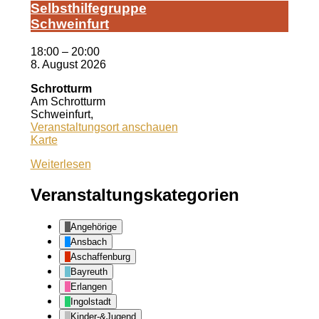
Selbst­hil­fe­grup­pe
Schwein­furt
18:00
–
20:00
8. August 2026
Schrotturm
Am Schrotturm
Schweinfurt
,
Veranstaltungsort anschauen
Schrotturm
Karte
Weiterlesen
Veranstaltungskategorien
Angehörige
Ansbach
Aschaffenburg
Bayreuth
Erlangen
Ingolstadt
Kinder-&Jugend