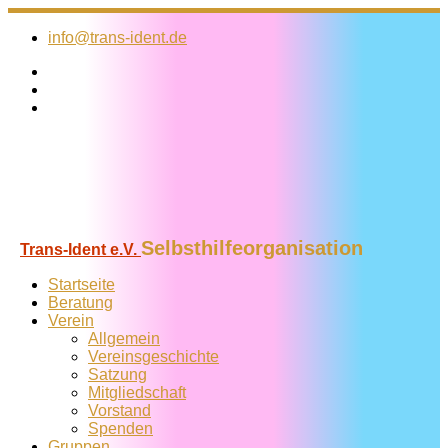
Zum
Inhalt
info@trans-ident.de
springen
Selbsthilfeorganisation
Trans-Ident e.V.
Startseite
Beratung
Verein
Allgemein
Vereins­geschichte
Satzung
Mitglied­schaft
Vorstand
Spenden
Gruppen