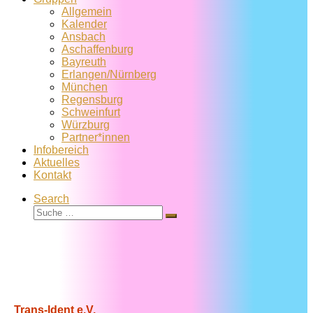
Allgemein
Kalender
Ansbach
Aschaffenburg
Bayreuth
Erlangen/Nürnberg
München
Regensburg
Schweinfurt
Würzburg
Partner*innen
Infobereich
Aktuelles
Kontakt
Search
Suche
Suche
…
Trans-Ident e.V.