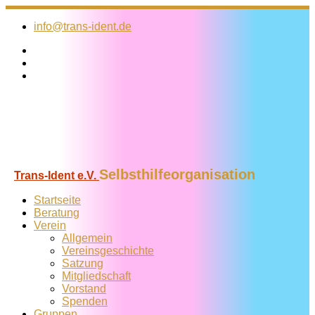
Zum
Inhalt
info@trans-ident.de
springen
Selbsthilfeorganisation
Trans-Ident e.V.
Startseite
Beratung
Verein
Allgemein
Vereins­geschichte
Satzung
Mitglied­schaft
Vorstand
Spenden
Gruppen