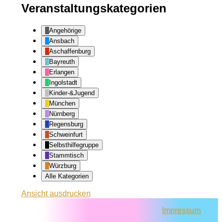
Veranstaltungskategorien
Angehörige
Ansbach
Aschaffenburg
Bayreuth
Erlangen
Ingolstadt
Kinder-&Jugend
München
Nürnberg
Regensburg
Schweinfurt
Selbsthilfegruppe
Stammtisch
Würzburg
Alle Kategorien
Ansicht
ausdrucken
Impressum