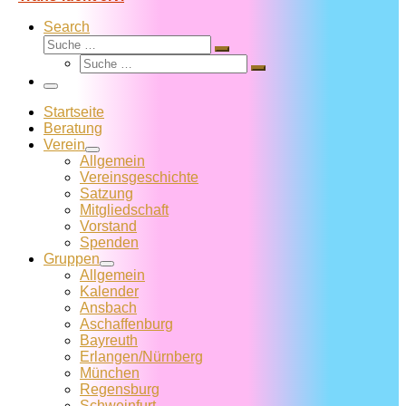
Search
Suche
Suche
Suche
…
Suche
…
Menü
Startseite
Beratung
Verein
Allgemein
Vereins­geschichte
Satzung
Mitglied­schaft
Vorstand
Spenden
Gruppen
Allgemein
Kalender
Ansbach
Aschaffenburg
Bayreuth
Erlangen/Nürnberg
München
Regensburg
Schweinfurt