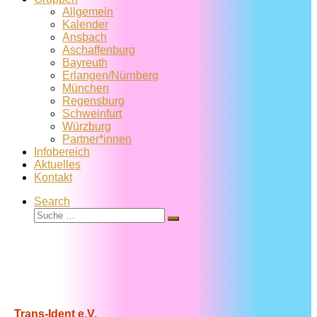
Allgemein
Kalender
Ansbach
Aschaffenburg
Bayreuth
Erlangen/Nürnberg
München
Regensburg
Schweinfurt
Würzburg
Partner*innen
Infobereich
Aktuelles
Kontakt
Search
Suche
Suche
…
Trans-Ident e.V.