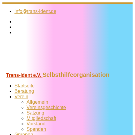
Zum
Inhalt
info@trans-ident.de
springen
Selbsthilfeorganisation
Trans-Ident e.V.
Startseite
Beratung
Verein
Allgemein
Vereins­geschichte
Satzung
Mitglied­schaft
Vorstand
Spenden
Gruppen