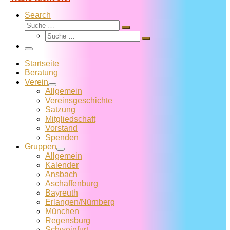
Search
Suche
Suche
Suche
…
Suche
…
Menü
Startseite
Beratung
Verein
Allgemein
Vereins­geschichte
Satzung
Mitglied­schaft
Vorstand
Spenden
Gruppen
Allgemein
Kalender
Ansbach
Aschaffenburg
Bayreuth
Erlangen/Nürnberg
München
Regensburg
Schweinfurt