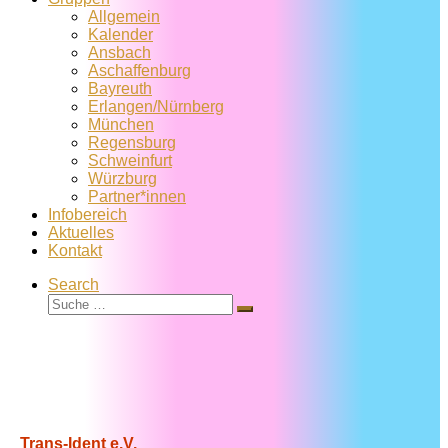
Allgemein
Kalender
Ansbach
Aschaffenburg
Bayreuth
Erlangen/Nürnberg
München
Regensburg
Schweinfurt
Würzburg
Partner*innen
Infobereich
Aktuelles
Kontakt
Search
Suche
Suche
…
Trans-Ident e.V.