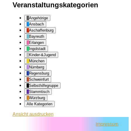
Veranstaltungskategorien
Angehörige
Ansbach
Aschaffenburg
Bayreuth
Erlangen
Ingolstadt
Kinder-&Jugend
München
Nürnberg
Regensburg
Schweinfurt
Selbsthilfegruppe
Stammtisch
Würzburg
Alle Kategorien
Ansicht
ausdrucken
Impressum