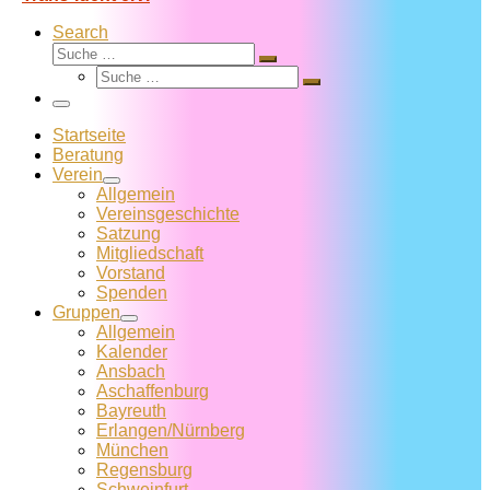
Search
Suche
Suche
Suche
…
Suche
…
Menü
Startseite
Beratung
Verein
Allgemein
Vereins­geschichte
Satzung
Mitglied­schaft
Vorstand
Spenden
Gruppen
Allgemein
Kalender
Ansbach
Aschaffenburg
Bayreuth
Erlangen/Nürnberg
München
Regensburg
Schweinfurt