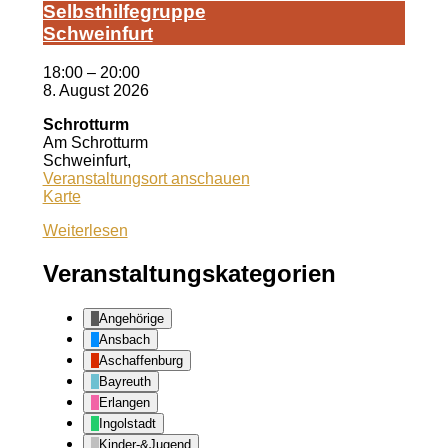
Selbst­hil­fe­grup­pe
Schwein­furt
18:00
–
20:00
8. August 2026
Schrotturm
Am Schrotturm
Schweinfurt
,
Veranstaltungsort anschauen
Schrotturm
Karte
Weiterlesen
Veranstaltungskategorien
Angehörige
Ansbach
Aschaffenburg
Bayreuth
Erlangen
Ingolstadt
Kinder-&Jugend