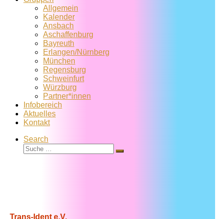
Allgemein
Kalender
Ansbach
Aschaffenburg
Bayreuth
Erlangen/Nürnberg
München
Regensburg
Schweinfurt
Würzburg
Partner*innen
Infobereich
Aktuelles
Kontakt
Search
Suche
Suche
…
Trans-Ident e.V.