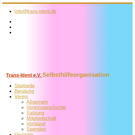
Zum
Inhalt
info@trans-ident.de
springen
Selbsthilfeorganisation
Trans-Ident e.V.
Startseite
Beratung
Verein
Allgemein
Vereins­geschichte
Satzung
Mitglied­schaft
Vorstand
Spenden
Gruppen