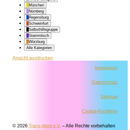
München
Nürnberg
Regensburg
Schweinfurt
Selbsthilfegruppe
Stammtisch
Würzburg
Alle Kategorien
Ansicht
ausdrucken
Impressum
Datenschutz
Sitemap
Cookie-Richtlinie
© 2026
Trans-Ident e.V.
–
Alle Rechte vorbehalten