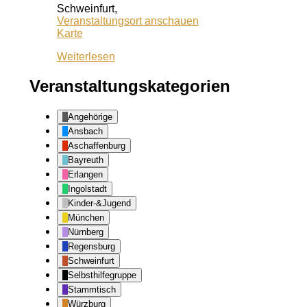
Schweinfurt
,
Veranstaltungsort anschauen
Schrotturm
Karte
Weiterlesen
Veranstaltungskategorien
Angehörige
Ansbach
Aschaffenburg
Bayreuth
Erlangen
Ingolstadt
Kinder-&Jugend
München
Nürnberg
Regensburg
Schweinfurt
Selbsthilfegruppe
Stammtisch
Würzburg