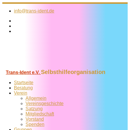
Zum
Inhalt
info@trans-ident.de
springen
Selbsthilfeorganisation
Trans-Ident e.V.
Startseite
Beratung
Verein
Allgemein
Vereins­geschichte
Satzung
Mitglied­schaft
Vorstand
Spenden
Gruppen