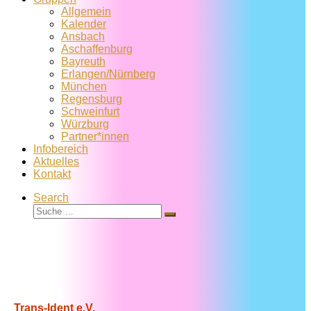
Allgemein
Kalender
Ansbach
Aschaffenburg
Bayreuth
Erlangen/Nürnberg
München
Regensburg
Schweinfurt
Würzburg
Partner*innen
Infobereich
Aktuelles
Kontakt
Search
Suche
Suche
…
Trans-Ident e.V.