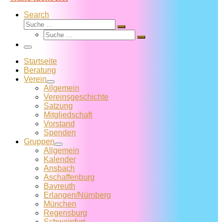
Search
Suche
Suche
Suche
…
Suche
…
Menü
Startseite
Beratung
Verein
Allgemein
Vereins­geschichte
Satzung
Mitglied­schaft
Vorstand
Spenden
Gruppen
Allgemein
Kalender
Ansbach
Aschaffenburg
Bayreuth
Erlangen/Nürnberg
München
Regensburg
Schweinfurt