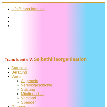
Zum
Inhalt
info@trans-ident.de
springen
Selbsthilfeorganisation
Trans-Ident e.V.
Startseite
Beratung
Verein
Allgemein
Vereins­geschichte
Satzung
Mitglied­schaft
Vorstand
Spenden
Gruppen