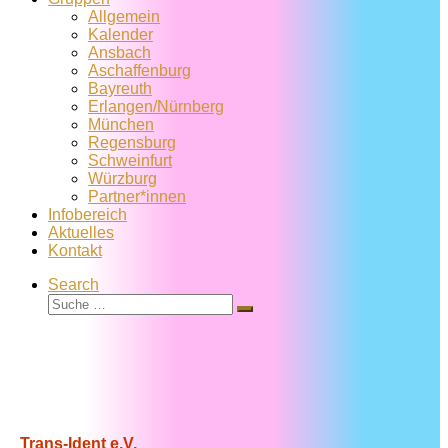
Allgemein
Kalender
Ansbach
Aschaffenburg
Bayreuth
Erlangen/Nürnberg
München
Regensburg
Schweinfurt
Würzburg
Partner*innen
Infobereich
Aktuelles
Kontakt
Search
Suche
Suche
…
Trans-Ident e.V.