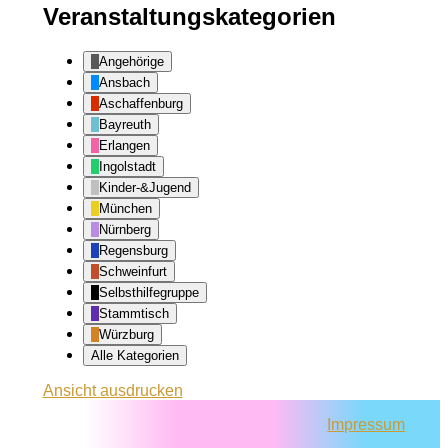
Veranstaltungskategorien
Angehörige
Ansbach
Aschaffenburg
Bayreuth
Erlangen
Ingolstadt
Kinder-&Jugend
München
Nürnberg
Regensburg
Schweinfurt
Selbsthilfegruppe
Stammtisch
Würzburg
Alle Kategorien
Ansicht
ausdrucken
Impressum