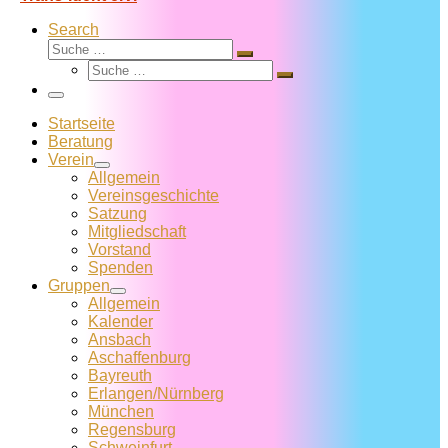
Search
Suche
Suche
Suche
…
Suche
…
Menü
Startseite
Beratung
Verein
Allgemein
Vereins­geschichte
Satzung
Mitglied­schaft
Vorstand
Spenden
Gruppen
Allgemein
Kalender
Ansbach
Aschaffenburg
Bayreuth
Erlangen/Nürnberg
München
Regensburg
Schweinfurt