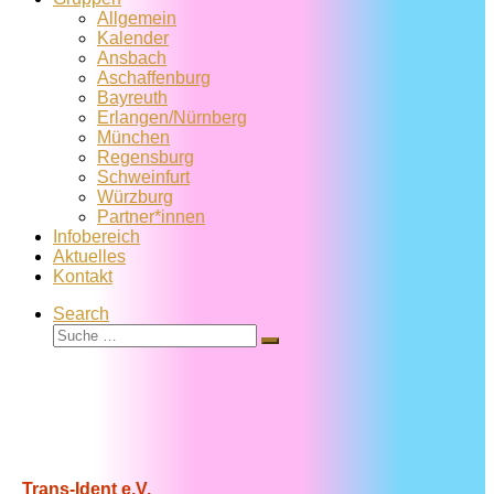
Allgemein
Kalender
Ansbach
Aschaffenburg
Bayreuth
Erlangen/Nürnberg
München
Regensburg
Schweinfurt
Würzburg
Partner*innen
Infobereich
Aktuelles
Kontakt
Search
Suche
Suche
…
Trans-Ident e.V.