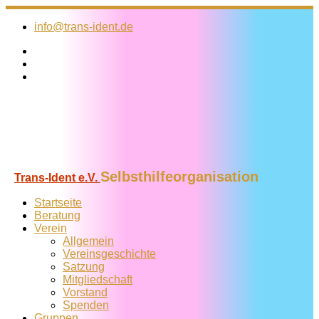
Zum
Inhalt
info@trans-ident.de
springen
Selbsthilfeorganisation
Trans-Ident e.V.
Startseite
Beratung
Verein
Allgemein
Vereins­geschichte
Satzung
Mitglied­schaft
Vorstand
Spenden
Gruppen