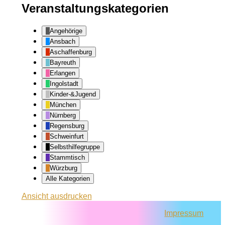
Veranstaltungskategorien
Angehörige
Ansbach
Aschaffenburg
Bayreuth
Erlangen
Ingolstadt
Kinder-&Jugend
München
Nürnberg
Regensburg
Schweinfurt
Selbsthilfegruppe
Stammtisch
Würzburg
Alle Kategorien
Ansicht
ausdrucken
Impressum