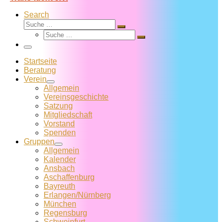
Search
Suche
Suche
Suche
…
Suche
…
Menü
Startseite
Beratung
Verein
Allgemein
Vereins­geschichte
Satzung
Mitglied­schaft
Vorstand
Spenden
Gruppen
Allgemein
Kalender
Ansbach
Aschaffenburg
Bayreuth
Erlangen/Nürnberg
München
Regensburg
Schweinfurt