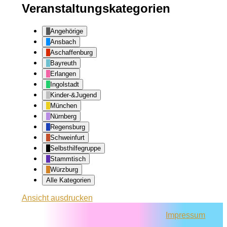
Veranstaltungskategorien
Angehörige
Ansbach
Aschaffenburg
Bayreuth
Erlangen
Ingolstadt
Kinder-&Jugend
München
Nürnberg
Regensburg
Schweinfurt
Selbsthilfegruppe
Stammtisch
Würzburg
Alle Kategorien
Ansicht
ausdrucken
Impressum