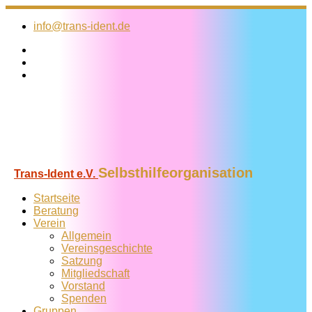
Zum
Inhalt
info@trans-ident.de
springen
Selbsthilfeorganisation
Trans-Ident e.V.
Startseite
Beratung
Verein
Allgemein
Vereins­geschichte
Satzung
Mitglied­schaft
Vorstand
Spenden
Gruppen