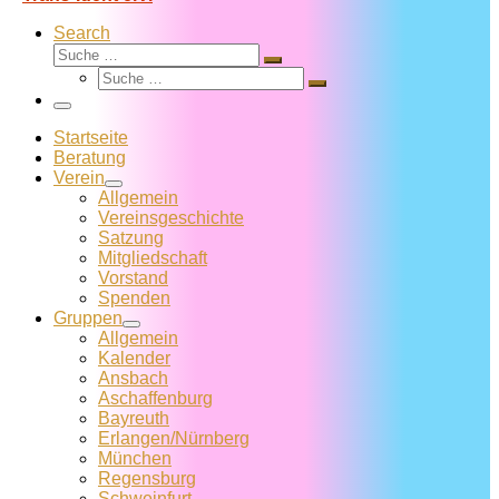
Search
Suche
Suche
Suche
…
Suche
…
Menü
Startseite
Beratung
Verein
Allgemein
Vereins­geschichte
Satzung
Mitglied­schaft
Vorstand
Spenden
Gruppen
Allgemein
Kalender
Ansbach
Aschaffenburg
Bayreuth
Erlangen/Nürnberg
München
Regensburg
Schweinfurt