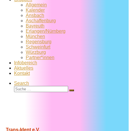
Allgemein
Kalender
Ansbach
Aschaffenburg
Bayreuth
Erlangen/Nürnberg
München
Regensburg
Schweinfurt
Würzburg
Partner*innen
Infobereich
Aktuelles
Kontakt
Search
Suche
Suche
…
Trans-Ident e.V.