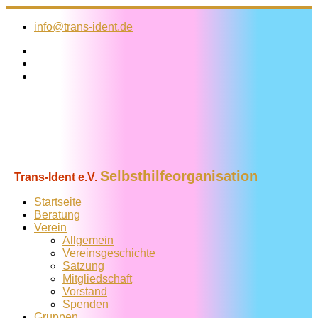
Zum
Inhalt
info@trans-ident.de
springen
Selbsthilfeorganisation
Trans-Ident e.V.
Startseite
Beratung
Verein
Allgemein
Vereins­geschichte
Satzung
Mitglied­schaft
Vorstand
Spenden
Gruppen