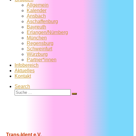
Allgemein
Kalender
Ansbach
Aschaffenburg
Bayreuth
Erlangen/Nürnberg
München
Regensburg
Schweinfurt
Würzburg
Partner*innen
Infobereich
Aktuelles
Kontakt
Search
Suche
Suche
…
Trans-Ident e.V.