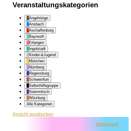
Veranstaltungskategorien
Angehörige
Ansbach
Aschaffenburg
Bayreuth
Erlangen
Ingolstadt
Kinder-&Jugend
München
Nürnberg
Regensburg
Schweinfurt
Selbsthilfegruppe
Stammtisch
Würzburg
Alle Kategorien
Ansicht
ausdrucken
Impressum