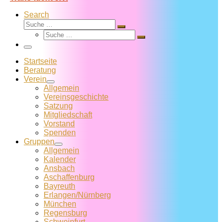
Search
Suche
Suche
Suche
…
Suche
…
Menü
Startseite
Beratung
Verein
Allgemein
Vereins­geschichte
Satzung
Mitglied­schaft
Vorstand
Spenden
Gruppen
Allgemein
Kalender
Ansbach
Aschaffenburg
Bayreuth
Erlangen/Nürnberg
München
Regensburg
Schweinfurt