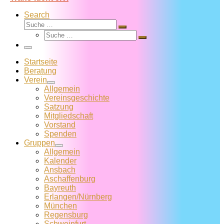
Search
Suche
Suche
Suche
…
Suche
…
Menü
Startseite
Beratung
Verein
Allgemein
Vereins­geschichte
Satzung
Mitglied­schaft
Vorstand
Spenden
Gruppen
Allgemein
Kalender
Ansbach
Aschaffenburg
Bayreuth
Erlangen/Nürnberg
München
Regensburg
Schweinfurt