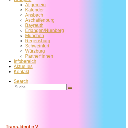
Allgemein
Kalender
Ansbach
Aschaffenburg
Bayreuth
Erlangen/Nürnberg
München
Regensburg
Schweinfurt
Würzburg
Partner*innen
Infobereich
Aktuelles
Kontakt
Search
Suche
Suche
…
Trans-Ident e.V.