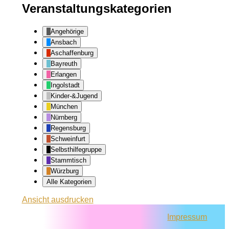
Veranstaltungskategorien
Angehörige
Ansbach
Aschaffenburg
Bayreuth
Erlangen
Ingolstadt
Kinder-&Jugend
München
Nürnberg
Regensburg
Schweinfurt
Selbsthilfegruppe
Stammtisch
Würzburg
Alle Kategorien
Ansicht
ausdrucken
Impressum