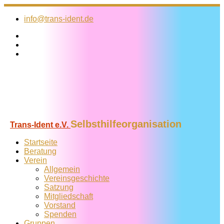
Zum
Inhalt
info@trans-ident.de
springen
Selbsthilfeorganisation
Trans-Ident e.V.
Startseite
Beratung
Verein
Allgemein
Vereins­geschichte
Satzung
Mitglied­schaft
Vorstand
Spenden
Gruppen