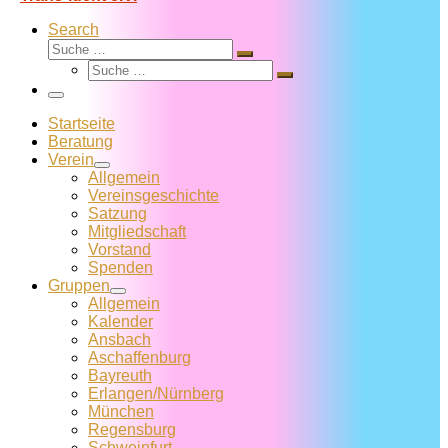
Search
Suche
Suche
Suche
…
Suche
…
Menü
Startseite
Beratung
Verein
Allgemein
Vereins­geschichte
Satzung
Mitglied­schaft
Vorstand
Spenden
Gruppen
Allgemein
Kalender
Ansbach
Aschaffenburg
Bayreuth
Erlangen/Nürnberg
München
Regensburg
Schweinfurt