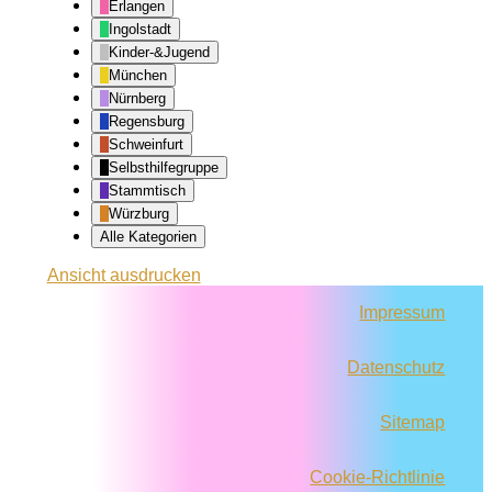
Erlangen
Ingolstadt
Kinder-&Jugend
München
Nürnberg
Regensburg
Schweinfurt
Selbsthilfegruppe
Stammtisch
Würzburg
Alle Kategorien
Ansicht
ausdrucken
Impressum
Datenschutz
Sitemap
Cookie-Richtlinie