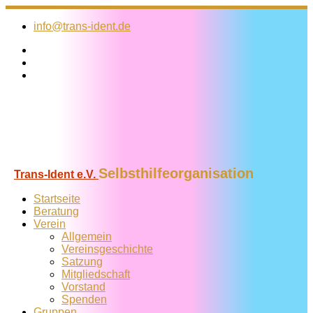
Zum
Inhalt
info@trans-ident.de
springen
Selbsthilfeorganisation
Trans-Ident e.V.
Startseite
Beratung
Verein
Allgemein
Vereins­geschichte
Satzung
Mitglied­schaft
Vorstand
Spenden
Gruppen