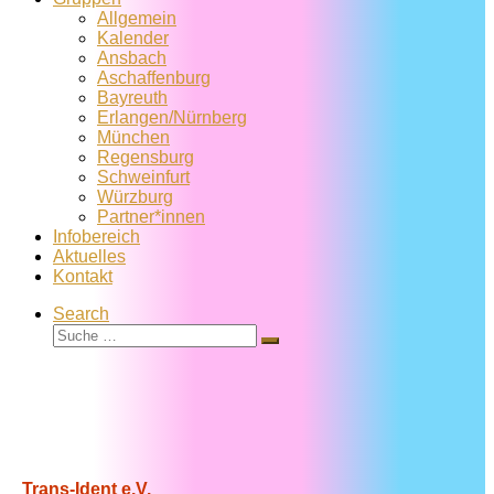
Allgemein
Kalender
Ansbach
Aschaffenburg
Bayreuth
Erlangen/Nürnberg
München
Regensburg
Schweinfurt
Würzburg
Partner*innen
Infobereich
Aktuelles
Kontakt
Search
Suche
Suche
…
Trans-Ident e.V.