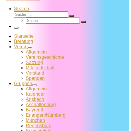
Search
Suche
Suche
Suche
…
Suche
…
Menü
Startseite
Beratung
Verein
Allgemein
Vereins­geschichte
Satzung
Mitglied­schaft
Vorstand
Spenden
Gruppen
Allgemein
Kalender
Ansbach
Aschaffenburg
Bayreuth
Erlangen/Nürnberg
München
Regensburg
Schweinfurt