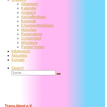
Allgemein
Kalender
Ansbach
Aschaffenburg
Bayreuth
Erlangen/Nürnberg
München
Regensburg
Schweinfurt
Würzburg
Partner*innen
Infobereich
Aktuelles
Kontakt
Search
Suche
Suche
…
Trans-Ident e.V.