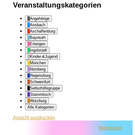
Veranstaltungskategorien
Angehörige
Ansbach
Aschaffenburg
Bayreuth
Erlangen
Ingolstadt
Kinder-&Jugend
München
Nürnberg
Regensburg
Schweinfurt
Selbsthilfegruppe
Stammtisch
Würzburg
Alle Kategorien
Ansicht
ausdrucken
Impressum