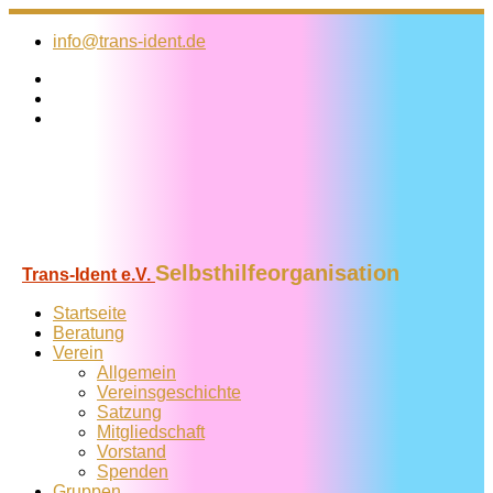
Zum
Inhalt
info@trans-ident.de
springen
Selbsthilfeorganisation
Trans-Ident e.V.
Startseite
Beratung
Verein
Allgemein
Vereins­geschichte
Satzung
Mitglied­schaft
Vorstand
Spenden
Gruppen