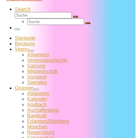
Search
Suche
Suche
Suche
…
Suche
…
Menü
Startseite
Beratung
Verein
Allgemein
Vereins­geschichte
Satzung
Mitglied­schaft
Vorstand
Spenden
Gruppen
Allgemein
Kalender
Ansbach
Aschaffenburg
Bayreuth
Erlangen/Nürnberg
München
Regensburg
Schweinfurt