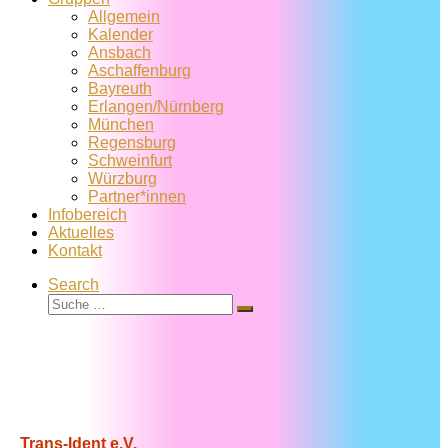
Allgemein
Kalender
Ansbach
Aschaffenburg
Bayreuth
Erlangen/Nürnberg
München
Regensburg
Schweinfurt
Würzburg
Partner*innen
Infobereich
Aktuelles
Kontakt
Search
Suche
Suche
…
Trans-Ident e.V.