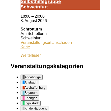
Selbst­hil­fe­grup­pe
Schwein­furt
18:00
–
20:00
8. August 2026
Schrotturm
Am Schrotturm
Schweinfurt
,
Veranstaltungsort anschauen
Schrotturm
Karte
Weiterlesen
Veranstaltungskategorien
Angehörige
Ansbach
Aschaffenburg
Bayreuth
Erlangen
Ingolstadt
Kinder-&Jugend