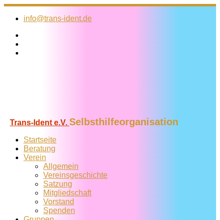
Zum
Inhalt
info@trans-ident.de
springen
Selbsthilfeorganisation
Trans-Ident e.V.
Startseite
Beratung
Verein
Allgemein
Vereins­geschichte
Satzung
Mitglied­schaft
Vorstand
Spenden
Gruppen