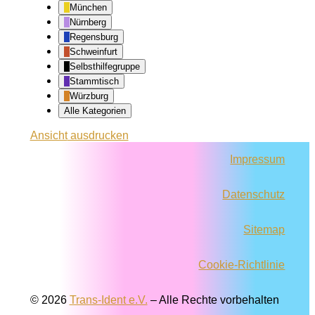
München
Nürnberg
Regensburg
Schweinfurt
Selbsthilfegruppe
Stammtisch
Würzburg
Alle Kategorien
Ansicht
ausdrucken
Impressum
Datenschutz
Sitemap
Cookie-Richtlinie
© 2026
Trans-Ident e.V.
–
Alle Rechte vorbehalten