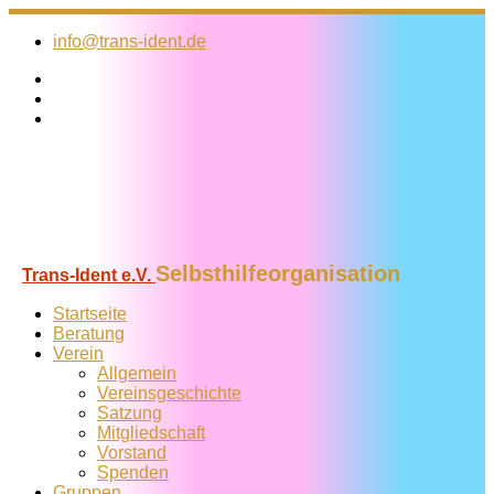
Zum
Inhalt
info@trans-ident.de
springen
Selbsthilfeorganisation
Trans-Ident e.V.
Startseite
Beratung
Verein
Allgemein
Vereins­geschichte
Satzung
Mitglied­schaft
Vorstand
Spenden
Gruppen