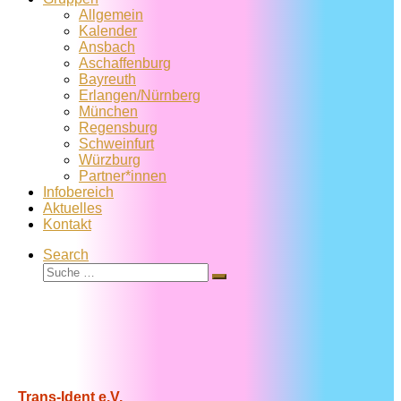
Allgemein
Kalender
Ansbach
Aschaffenburg
Bayreuth
Erlangen/Nürnberg
München
Regensburg
Schweinfurt
Würzburg
Partner*innen
Infobereich
Aktuelles
Kontakt
Search
Suche
Suche
…
Trans-Ident e.V.