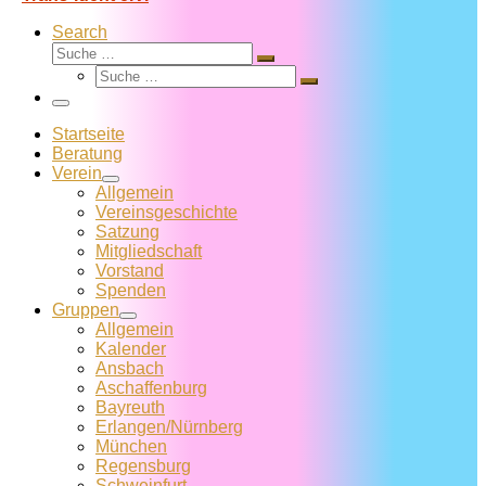
Search
Suche
Suche
Suche
…
Suche
…
Menü
Startseite
Beratung
Verein
Allgemein
Vereins­geschichte
Satzung
Mitglied­schaft
Vorstand
Spenden
Gruppen
Allgemein
Kalender
Ansbach
Aschaffenburg
Bayreuth
Erlangen/Nürnberg
München
Regensburg
Schweinfurt