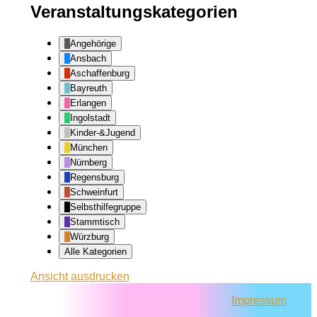
Veranstaltungskategorien
Angehörige
Ansbach
Aschaffenburg
Bayreuth
Erlangen
Ingolstadt
Kinder-&Jugend
München
Nürnberg
Regensburg
Schweinfurt
Selbsthilfegruppe
Stammtisch
Würzburg
Alle Kategorien
Ansicht
ausdrucken
Impressum