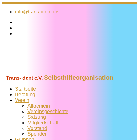
Zum
Inhalt
info@trans-ident.de
springen
Selbsthilfeorganisation
Trans-Ident e.V.
Startseite
Beratung
Verein
Allgemein
Vereins­geschichte
Satzung
Mitglied­schaft
Vorstand
Spenden
Gruppen