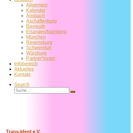
Allgemein
Kalender
Ansbach
Aschaffenburg
Bayreuth
Erlangen/Nürnberg
München
Regensburg
Schweinfurt
Würzburg
Partner*innen
Infobereich
Aktuelles
Kontakt
Search
Suche
Suche
…
Trans-Ident e.V.