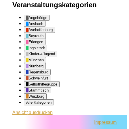
Veranstaltungskategorien
Angehörige
Ansbach
Aschaffenburg
Bayreuth
Erlangen
Ingolstadt
Kinder-&Jugend
München
Nürnberg
Regensburg
Schweinfurt
Selbsthilfegruppe
Stammtisch
Würzburg
Alle Kategorien
Ansicht
ausdrucken
Impressum