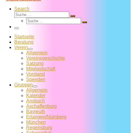
Search
Suche
Suche
Suche
…
Suche
…
Menü
Startseite
Beratung
Verein
Allgemein
Vereins­geschichte
Satzung
Mitglied­schaft
Vorstand
Spenden
Gruppen
Allgemein
Kalender
Ansbach
Aschaffenburg
Bayreuth
Erlangen/Nürnberg
München
Regensburg
Schweinfurt