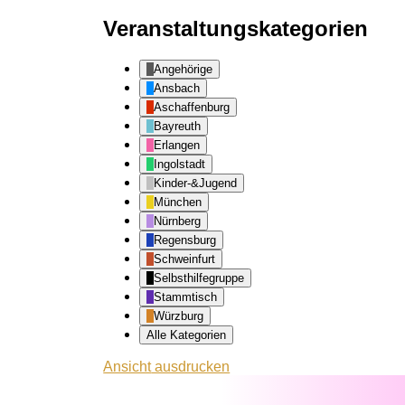
Veranstaltungskategorien
Angehörige
Ansbach
Aschaffenburg
Bayreuth
Erlangen
Ingolstadt
Kinder-&Jugend
München
Nürnberg
Regensburg
Schweinfurt
Selbsthilfegruppe
Stammtisch
Würzburg
Alle Kategorien
Ansicht
ausdrucken