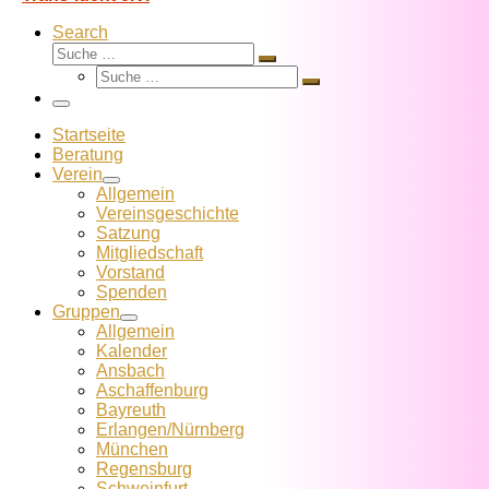
Search
Suche
Suche
Suche
…
Suche
…
Menü
Startseite
Beratung
Verein
Allgemein
Vereins­geschichte
Satzung
Mitglied­schaft
Vorstand
Spenden
Gruppen
Allgemein
Kalender
Ansbach
Aschaffenburg
Bayreuth
Erlangen/Nürnberg
München
Regensburg
Schweinfurt