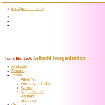
Zum
Inhalt
info@trans-ident.de
springen
Selbsthilfeorganisation
Trans-Ident e.V.
Startseite
Beratung
Verein
Allgemein
Vereins­geschichte
Satzung
Mitglied­schaft
Vorstand
Spenden
Gruppen