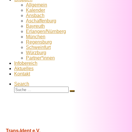
Allgemein
Kalender
Ansbach
Aschaffenburg
Bayreuth
Erlangen/Nürnberg
München
Regensburg
Schweinfurt
Würzburg
Partner*innen
Infobereich
Aktuelles
Kontakt
Search
Suche
Suche
…
Trans-Ident e.V.