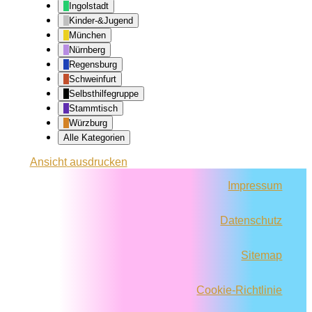
Ingolstadt
Kinder-&Jugend
München
Nürnberg
Regensburg
Schweinfurt
Selbsthilfegruppe
Stammtisch
Würzburg
Alle Kategorien
Ansicht
ausdrucken
Impressum
Datenschutz
Sitemap
Cookie-Richtlinie