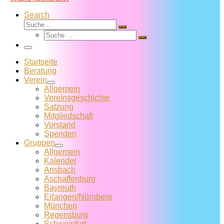
Search
Suche
Suche
Suche
…
Suche
…
Menü
Startseite
Beratung
Verein
Allgemein
Vereins­geschichte
Satzung
Mitglied­schaft
Vorstand
Spenden
Gruppen
Allgemein
Kalender
Ansbach
Aschaffenburg
Bayreuth
Erlangen/Nürnberg
München
Regensburg
Schweinfurt