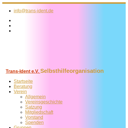
Zum
Inhalt
info@trans-ident.de
springen
Selbsthilfeorganisation
Trans-Ident e.V.
Startseite
Beratung
Verein
Allgemein
Vereins­geschichte
Satzung
Mitglied­schaft
Vorstand
Spenden
Gruppen