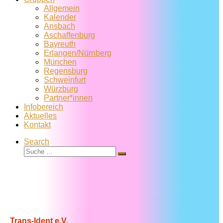
Allgemein
Kalender
Ansbach
Aschaffenburg
Bayreuth
Erlangen/Nürnberg
München
Regensburg
Schweinfurt
Würzburg
Partner*innen
Infobereich
Aktuelles
Kontakt
Search
Suche
Suche
…
Trans-Ident e.V.