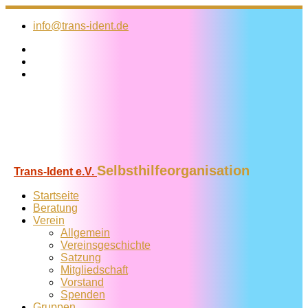
Zum
Inhalt
info@trans-ident.de
springen
Selbsthilfeorganisation
Trans-Ident e.V.
Startseite
Beratung
Verein
Allgemein
Vereins­geschichte
Satzung
Mitglied­schaft
Vorstand
Spenden
Gruppen