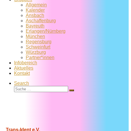
Allgemein
Kalender
Ansbach
Aschaffenburg
Bayreuth
Erlangen/Nürnberg
München
Regensburg
Schweinfurt
Würzburg
Partner*innen
Infobereich
Aktuelles
Kontakt
Search
Suche
Suche
…
Trans-Ident e.V.