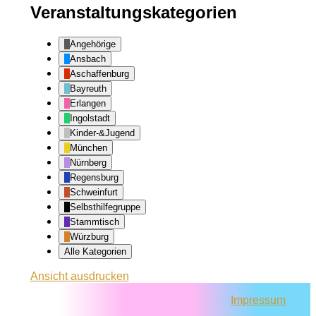
Veranstaltungskategorien
Angehörige
Ansbach
Aschaffenburg
Bayreuth
Erlangen
Ingolstadt
Kinder-&Jugend
München
Nürnberg
Regensburg
Schweinfurt
Selbsthilfegruppe
Stammtisch
Würzburg
Alle Kategorien
Ansicht
ausdrucken
Impressum