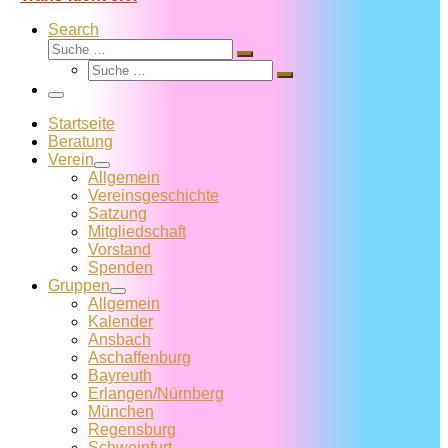
Search
Suche
Suche
Suche
…
Suche
…
Menü
Startseite
Beratung
Verein
Allgemein
Vereins­geschichte
Satzung
Mitglied­schaft
Vorstand
Spenden
Gruppen
Allgemein
Kalender
Ansbach
Aschaffenburg
Bayreuth
Erlangen/Nürnberg
München
Regensburg
Schweinfurt