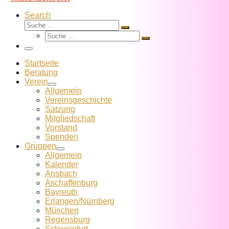
Search
Suche
Suche
Suche
…
Suche
…
Menü
Startseite
Beratung
Verein
Allgemein
Vereins­geschichte
Satzung
Mitglied­schaft
Vorstand
Spenden
Gruppen
Allgemein
Kalender
Ansbach
Aschaffenburg
Bayreuth
Erlangen/Nürnberg
München
Regensburg
Schweinfurt