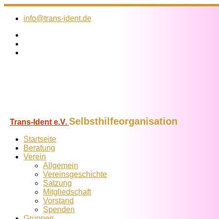
Zum
Inhalt
info@trans-ident.de
springen
Selbsthilfeorganisation
Trans-Ident e.V.
Startseite
Beratung
Verein
Allgemein
Vereins­geschichte
Satzung
Mitglied­schaft
Vorstand
Spenden
Gruppen