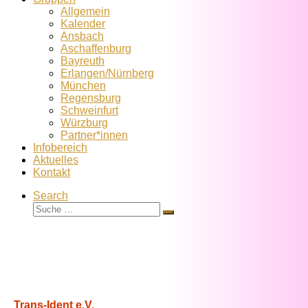
Allgemein
Kalender
Ansbach
Aschaffenburg
Bayreuth
Erlangen/Nürnberg
München
Regensburg
Schweinfurt
Würzburg
Partner*innen
Infobereich
Aktuelles
Kontakt
Search
Suche
Suche
…
Trans-Ident e.V.