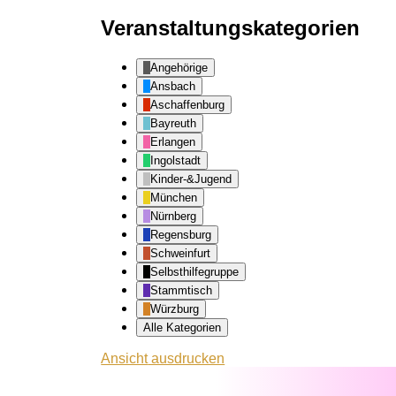
Veranstaltungskategorien
Angehörige
Ansbach
Aschaffenburg
Bayreuth
Erlangen
Ingolstadt
Kinder-&Jugend
München
Nürnberg
Regensburg
Schweinfurt
Selbsthilfegruppe
Stammtisch
Würzburg
Alle Kategorien
Ansicht
ausdrucken