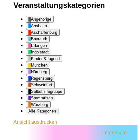
Veranstaltungskategorien
Angehörige
Ansbach
Aschaffenburg
Bayreuth
Erlangen
Ingolstadt
Kinder-&Jugend
München
Nürnberg
Regensburg
Schweinfurt
Selbsthilfegruppe
Stammtisch
Würzburg
Alle Kategorien
Ansicht
ausdrucken
Impressum