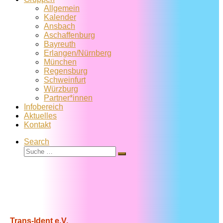
Allgemein
Kalender
Ansbach
Aschaffenburg
Bayreuth
Erlangen/Nürnberg
München
Regensburg
Schweinfurt
Würzburg
Partner*innen
Infobereich
Aktuelles
Kontakt
Search
Suche
Suche
…
Trans-Ident e.V.