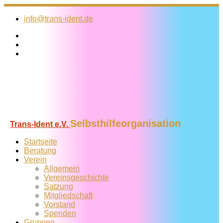
Zum
Inhalt
info@trans-ident.de
springen
Selbsthilfeorganisation
Trans-Ident e.V.
Startseite
Beratung
Verein
Allgemein
Vereins­geschichte
Satzung
Mitglied­schaft
Vorstand
Spenden
Gruppen