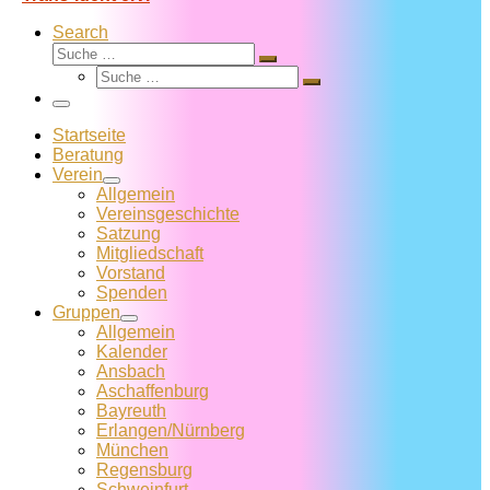
Search
Suche
Suche
Suche
…
Suche
…
Menü
Startseite
Beratung
Verein
Allgemein
Vereins­geschichte
Satzung
Mitglied­schaft
Vorstand
Spenden
Gruppen
Allgemein
Kalender
Ansbach
Aschaffenburg
Bayreuth
Erlangen/Nürnberg
München
Regensburg
Schweinfurt