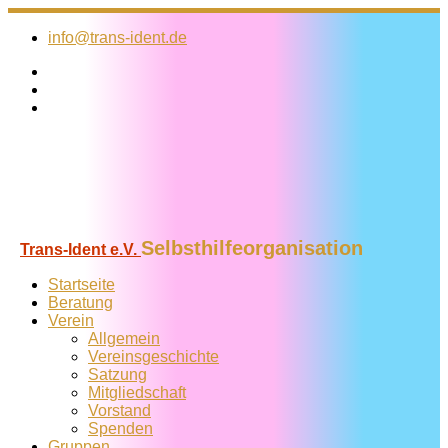
Zum
Inhalt
info@trans-ident.de
springen
Selbsthilfeorganisation
Trans-Ident e.V.
Startseite
Beratung
Verein
Allgemein
Vereins­geschichte
Satzung
Mitglied­schaft
Vorstand
Spenden
Gruppen