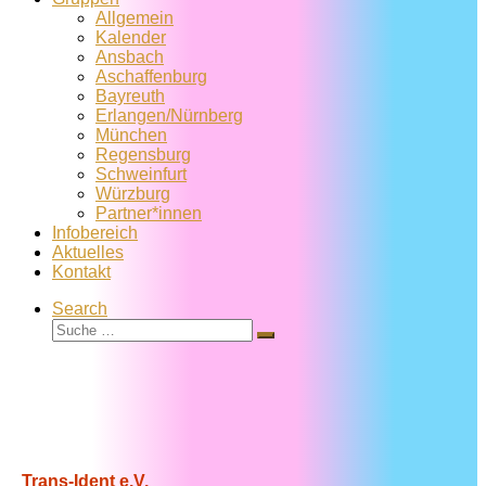
Allgemein
Kalender
Ansbach
Aschaffenburg
Bayreuth
Erlangen/Nürnberg
München
Regensburg
Schweinfurt
Würzburg
Partner*innen
Infobereich
Aktuelles
Kontakt
Search
Suche
Suche
…
Trans-Ident e.V.