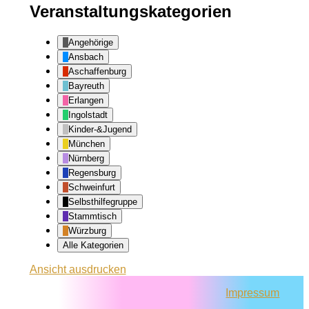
Veranstaltungskategorien
Angehörige
Ansbach
Aschaffenburg
Bayreuth
Erlangen
Ingolstadt
Kinder-&Jugend
München
Nürnberg
Regensburg
Schweinfurt
Selbsthilfegruppe
Stammtisch
Würzburg
Alle Kategorien
Ansicht
ausdrucken
Impressum