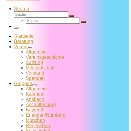
Search
Suche
Suche
Suche
…
Suche
…
Menü
Startseite
Beratung
Verein
Allgemein
Vereins­geschichte
Satzung
Mitglied­schaft
Vorstand
Spenden
Gruppen
Allgemein
Kalender
Ansbach
Aschaffenburg
Bayreuth
Erlangen/Nürnberg
München
Regensburg
Schweinfurt