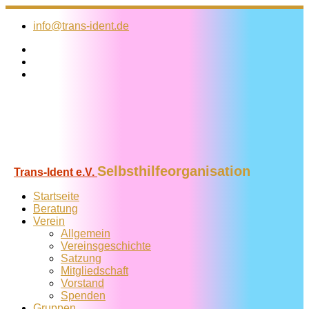
Zum
Inhalt
info@trans-ident.de
springen
Selbsthilfeorganisation
Trans-Ident e.V.
Startseite
Beratung
Verein
Allgemein
Vereins­geschichte
Satzung
Mitglied­schaft
Vorstand
Spenden
Gruppen