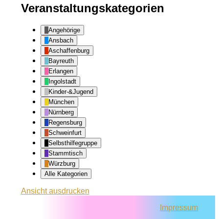
Veranstaltungskategorien
Angehörige
Ansbach
Aschaffenburg
Bayreuth
Erlangen
Ingolstadt
Kinder-&Jugend
München
Nürnberg
Regensburg
Schweinfurt
Selbsthilfegruppe
Stammtisch
Würzburg
Alle Kategorien
Ansicht
ausdrucken
Impressum