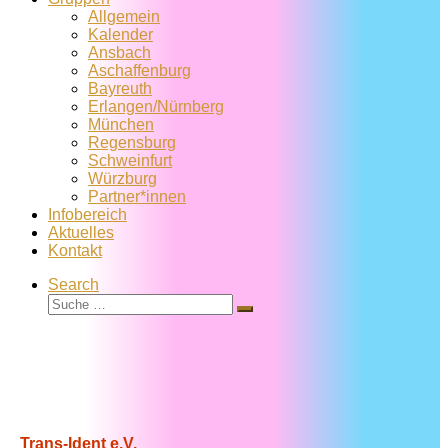
Allgemein
Kalender
Ansbach
Aschaffenburg
Bayreuth
Erlangen/Nürnberg
München
Regensburg
Schweinfurt
Würzburg
Partner*innen
Infobereich
Aktuelles
Kontakt
Search
Suche
Suche
…
Trans-Ident e.V.