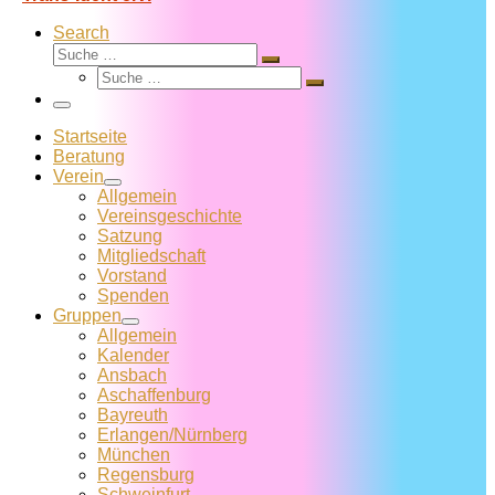
Search
Suche
Suche
Suche
…
Suche
…
Menü
Startseite
Beratung
Verein
Allgemein
Vereins­geschichte
Satzung
Mitglied­schaft
Vorstand
Spenden
Gruppen
Allgemein
Kalender
Ansbach
Aschaffenburg
Bayreuth
Erlangen/Nürnberg
München
Regensburg
Schweinfurt