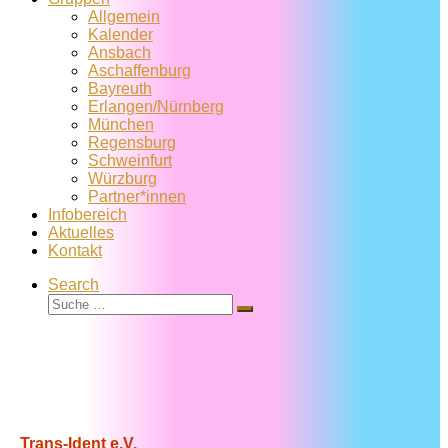
Allgemein
Kalender
Ansbach
Aschaffenburg
Bayreuth
Erlangen/Nürnberg
München
Regensburg
Schweinfurt
Würzburg
Partner*innen
Infobereich
Aktuelles
Kontakt
Search
Suche
Suche
…
Trans-Ident e.V.