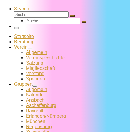
Search
Suche
Suche
Suche
…
Suche
…
Menü
Startseite
Beratung
Verein
Allgemein
Vereins­geschichte
Satzung
Mitglied­schaft
Vorstand
Spenden
Gruppen
Allgemein
Kalender
Ansbach
Aschaffenburg
Bayreuth
Erlangen/Nürnberg
München
Regensburg
Schweinfurt