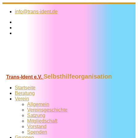
Zum
Inhalt
info@trans-ident.de
springen
Selbsthilfeorganisation
Trans-Ident e.V.
Startseite
Beratung
Verein
Allgemein
Vereins­geschichte
Satzung
Mitglied­schaft
Vorstand
Spenden
Gruppen