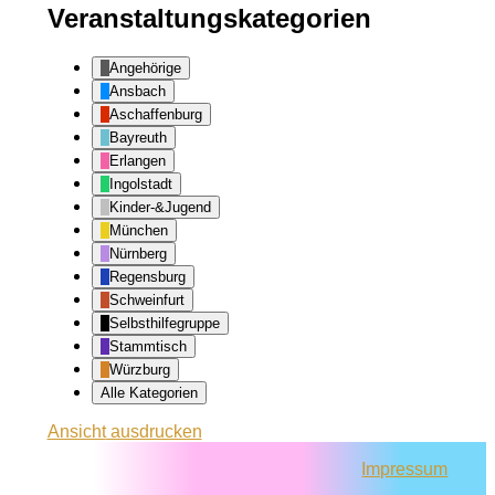
Veranstaltungskategorien
Angehörige
Ansbach
Aschaffenburg
Bayreuth
Erlangen
Ingolstadt
Kinder-&Jugend
München
Nürnberg
Regensburg
Schweinfurt
Selbsthilfegruppe
Stammtisch
Würzburg
Alle Kategorien
Ansicht
ausdrucken
Impressum