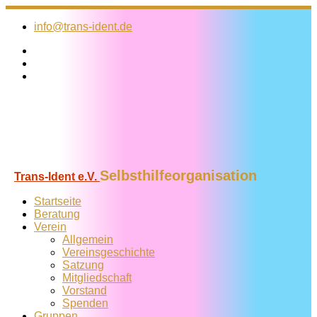
Zum
Inhalt
info@trans-ident.de
springen
Selbsthilfeorganisation
Trans-Ident e.V.
Startseite
Beratung
Verein
Allgemein
Vereins­geschichte
Satzung
Mitglied­schaft
Vorstand
Spenden
Gruppen