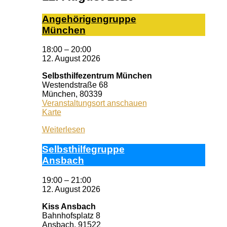
An­ge­hö­ri­gen­grup­pe
Mün­chen
18:00
–
20:00
12. August 2026
Selbsthilfezentrum München
Westendstraße 68
München
,
80339
Veranstaltungsort anschauen
Selbsthilfezentrum
Karte
München
Weiterlesen
Selbst­hil­fe­grup­pe
Ans­bach
19:00
–
21:00
12. August 2026
Kiss Ansbach
Bahnhofsplatz 8
Ansbach
,
91522