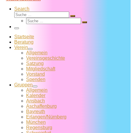
Search
Suche
Suche
Suche
…
Suche
…
Menü
Startseite
Beratung
Verein
Allgemein
Vereins­geschichte
Satzung
Mitglied­schaft
Vorstand
Spenden
Gruppen
Allgemein
Kalender
Ansbach
Aschaffenburg
Bayreuth
Erlangen/Nürnberg
München
Regensburg
Schweinfurt