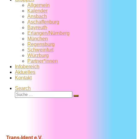
Allgemein
Kalender
Ansbach
Aschaffenburg
Bayreuth
Erlangen/Nürnberg
München
Regensburg
Schweinfurt
Würzburg
Partner*innen
Infobereich
Aktuelles
Kontakt
Search
Suche
Suche
…
Trans-Ident e.V.