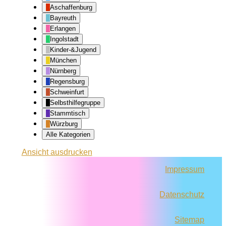
Aschaffenburg
Bayreuth
Erlangen
Ingolstadt
Kinder-&Jugend
München
Nürnberg
Regensburg
Schweinfurt
Selbsthilfegruppe
Stammtisch
Würzburg
Alle Kategorien
Ansicht
ausdrucken
Impressum
Datenschutz
Sitemap