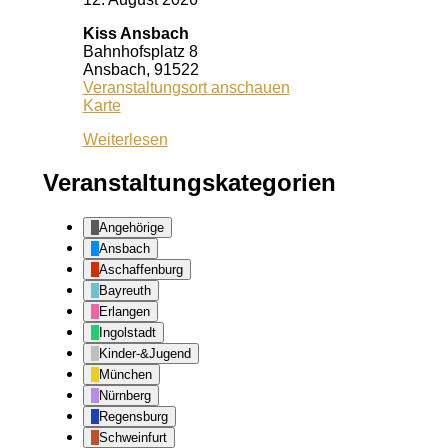
Kiss Ansbach
Bahnhofsplatz 8
Ansbach
,
91522
Veranstaltungsort anschauen
Kiss
Karte
Ansbach
Weiterlesen
Veranstaltungskategorien
Angehörige
Ansbach
Aschaffenburg
Bayreuth
Erlangen
Ingolstadt
Kinder-&Jugend
München
Nürnberg
Regensburg
Schweinfurt