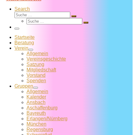
Search
Suche
Suche
Suche
…
Suche
…
Menü
Startseite
Beratung
Verein
Allgemein
Vereins­geschichte
Satzung
Mitglied­schaft
Vorstand
Spenden
Gruppen
Allgemein
Kalender
Ansbach
Aschaffenburg
Bayreuth
Erlangen/Nürnberg
München
Regensburg
Schweinfurt