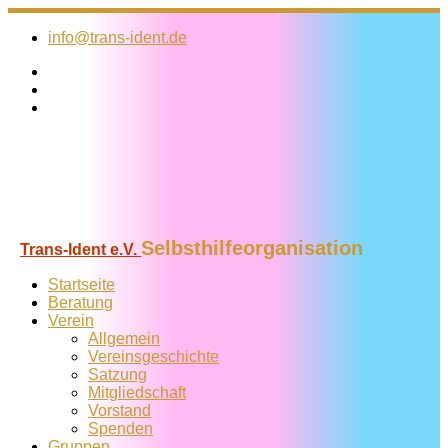
Zum
Inhalt
info@trans-ident.de
springen
Selbsthilfeorganisation
Trans-Ident e.V.
Startseite
Beratung
Verein
Allgemein
Vereins­geschichte
Satzung
Mitglied­schaft
Vorstand
Spenden
Gruppen