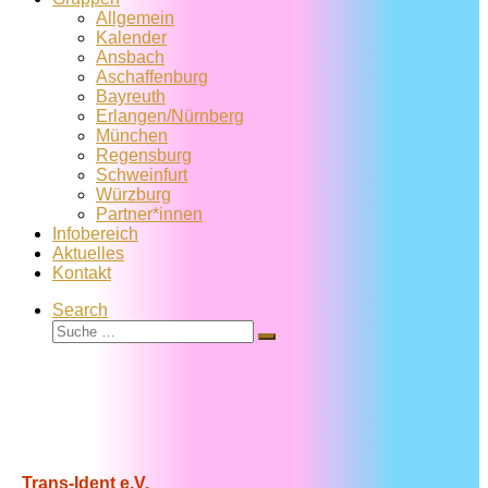
Allgemein
Kalender
Ansbach
Aschaffenburg
Bayreuth
Erlangen/Nürnberg
München
Regensburg
Schweinfurt
Würzburg
Partner*innen
Infobereich
Aktuelles
Kontakt
Search
Suche
Suche
…
Trans-Ident e.V.