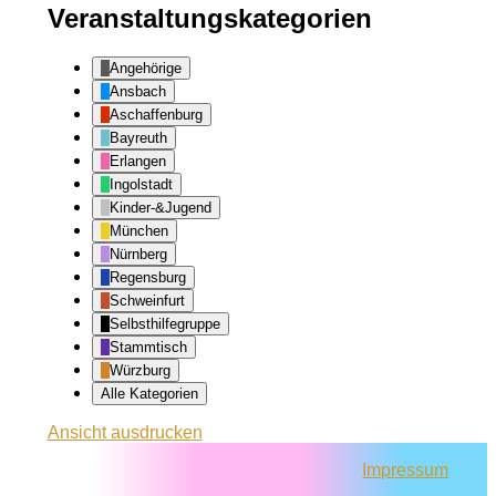
Veranstaltungskategorien
Angehörige
Ansbach
Aschaffenburg
Bayreuth
Erlangen
Ingolstadt
Kinder-&Jugend
München
Nürnberg
Regensburg
Schweinfurt
Selbsthilfegruppe
Stammtisch
Würzburg
Alle Kategorien
Ansicht
ausdrucken
Impressum