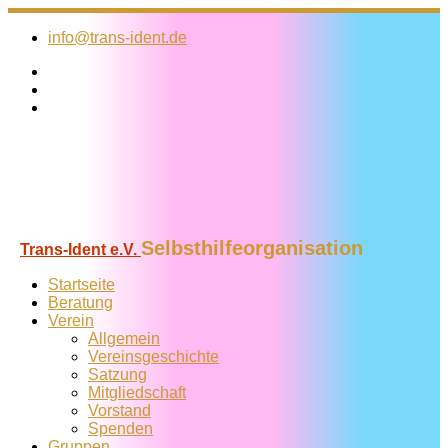
Zum
Inhalt
info@trans-ident.de
springen
Selbsthilfeorganisation
Trans-Ident e.V.
Startseite
Beratung
Verein
Allgemein
Vereins­geschichte
Satzung
Mitglied­schaft
Vorstand
Spenden
Gruppen