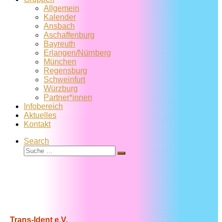
Allgemein
Kalender
Ansbach
Aschaffenburg
Bayreuth
Erlangen/Nürnberg
München
Regensburg
Schweinfurt
Würzburg
Partner*innen
Infobereich
Aktuelles
Kontakt
Search
Suche
Suche
…
Trans-Ident e.V.