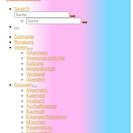
Search
Suche
Suche
Suche
…
Suche
…
Menü
Startseite
Beratung
Verein
Allgemein
Vereins­geschichte
Satzung
Mitglied­schaft
Vorstand
Spenden
Gruppen
Allgemein
Kalender
Ansbach
Aschaffenburg
Bayreuth
Erlangen/Nürnberg
München
Regensburg
Schweinfurt