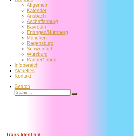
Allgemein
Kalender
Ansbach
Aschaffenburg
Bayreuth
Erlangen/Nürnberg
München
Regensburg
Schweinfurt
Würzburg
Partner*innen
Infobereich
Aktuelles
Kontakt
Search
Suche
Suche
…
Trans-Ident e.V.