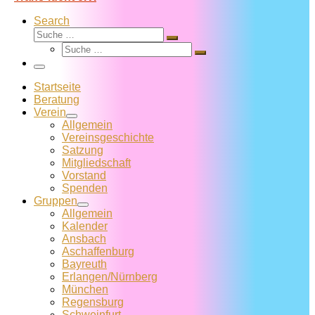
Search
Suche
Suche
Suche
…
Suche
…
Menü
Startseite
Beratung
Verein
Allgemein
Vereins­geschichte
Satzung
Mitglied­schaft
Vorstand
Spenden
Gruppen
Allgemein
Kalender
Ansbach
Aschaffenburg
Bayreuth
Erlangen/Nürnberg
München
Regensburg
Schweinfurt