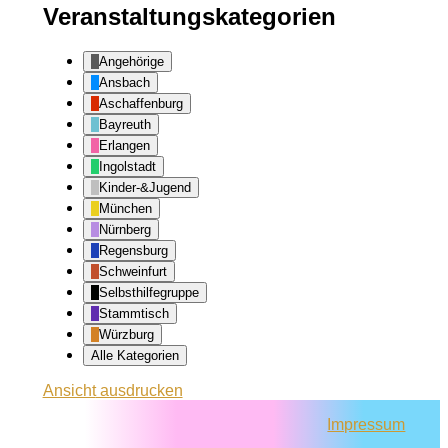
Veranstaltungskategorien
Angehörige
Ansbach
Aschaffenburg
Bayreuth
Erlangen
Ingolstadt
Kinder-&Jugend
München
Nürnberg
Regensburg
Schweinfurt
Selbsthilfegruppe
Stammtisch
Würzburg
Alle Kategorien
Ansicht
ausdrucken
Impressum