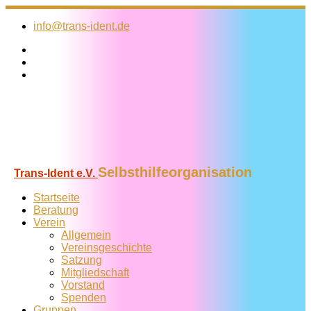
Zum
Inhalt
info@trans-ident.de
springen
Selbsthilfeorganisation
Trans-Ident e.V.
Startseite
Beratung
Verein
Allgemein
Vereins­geschichte
Satzung
Mitglied­schaft
Vorstand
Spenden
Gruppen