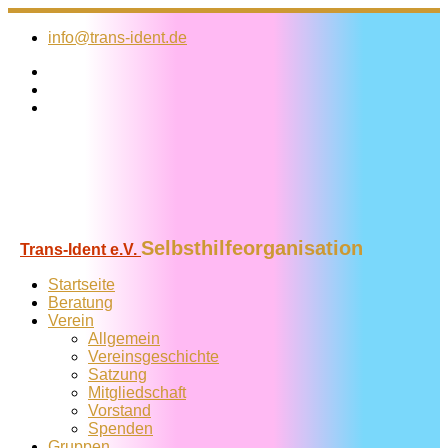
Zum
Inhalt
info@trans-ident.de
springen
Selbsthilfeorganisation
Trans-Ident e.V.
Startseite
Beratung
Verein
Allgemein
Vereins­geschichte
Satzung
Mitglied­schaft
Vorstand
Spenden
Gruppen