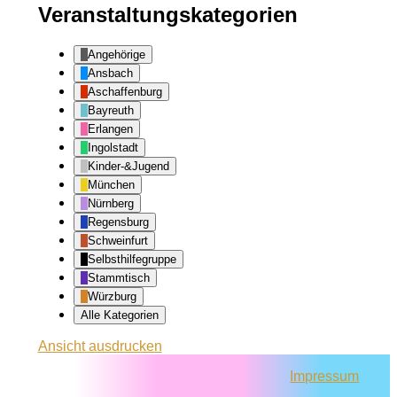
Veranstaltungskategorien
Angehörige
Ansbach
Aschaffenburg
Bayreuth
Erlangen
Ingolstadt
Kinder-&Jugend
München
Nürnberg
Regensburg
Schweinfurt
Selbsthilfegruppe
Stammtisch
Würzburg
Alle Kategorien
Ansicht
ausdrucken
Impressum