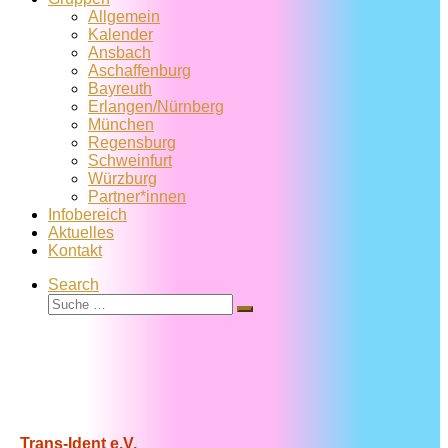
Allgemein
Kalender
Ansbach
Aschaffenburg
Bayreuth
Erlangen/Nürnberg
München
Regensburg
Schweinfurt
Würzburg
Partner*innen
Infobereich
Aktuelles
Kontakt
Search
Suche
Suche
…
Trans-Ident e.V.