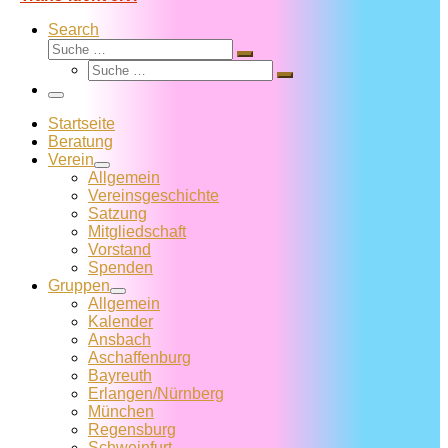
Search
Suche
Suche
Suche
…
Suche
…
Menü
Startseite
Beratung
Verein
Allgemein
Vereins­geschichte
Satzung
Mitglied­schaft
Vorstand
Spenden
Gruppen
Allgemein
Kalender
Ansbach
Aschaffenburg
Bayreuth
Erlangen/Nürnberg
München
Regensburg
Schweinfurt