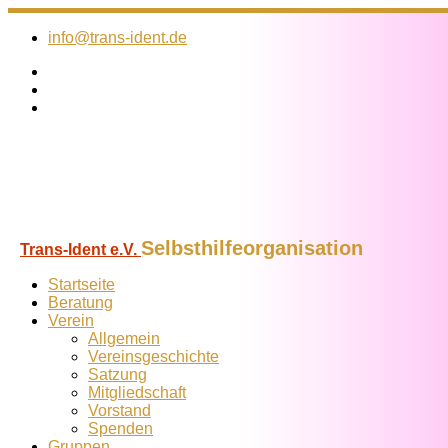
Zum
Inhalt
info@trans-ident.de
springen
Selbsthilfeorganisation
Trans-Ident e.V.
Startseite
Beratung
Verein
Allgemein
Vereins­geschichte
Satzung
Mitglied­schaft
Vorstand
Spenden
Gruppen