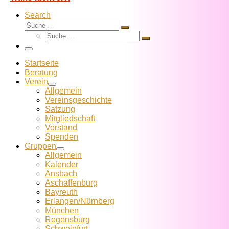
Search
Suche
Suche
Suche
…
Suche
…
Menü
Startseite
Beratung
Verein
Allgemein
Vereins­geschichte
Satzung
Mitglied­schaft
Vorstand
Spenden
Gruppen
Allgemein
Kalender
Ansbach
Aschaffenburg
Bayreuth
Erlangen/Nürnberg
München
Regensburg
Schweinfurt