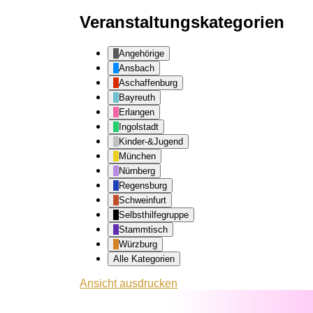
Veranstaltungskategorien
Angehörige
Ansbach
Aschaffenburg
Bayreuth
Erlangen
Ingolstadt
Kinder-&Jugend
München
Nürnberg
Regensburg
Schweinfurt
Selbsthilfegruppe
Stammtisch
Würzburg
Alle Kategorien
Ansicht
ausdrucken