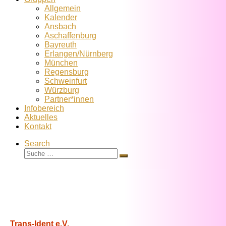
Allgemein
Kalender
Ansbach
Aschaffenburg
Bayreuth
Erlangen/Nürnberg
München
Regensburg
Schweinfurt
Würzburg
Partner*innen
Infobereich
Aktuelles
Kontakt
Search
Suche
Suche
…
Trans-Ident e.V.