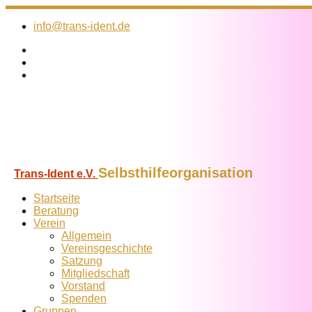
Zum
Inhalt
info@trans-ident.de
springen
Selbsthilfeorganisation
Trans-Ident e.V.
Startseite
Beratung
Verein
Allgemein
Vereins­geschichte
Satzung
Mitglied­schaft
Vorstand
Spenden
Gruppen