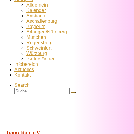
Allgemein
Kalender
Ansbach
Aschaffenburg
Bayreuth
Erlangen/Nürnberg
München
Regensburg
Schweinfurt
Würzburg
Partner*innen
Infobereich
Aktuelles
Kontakt
Search
Suche
Suche
…
Trans-Ident e.V.