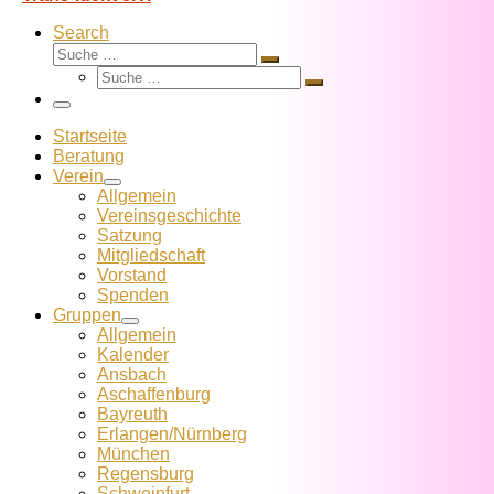
Search
Suche
Suche
Suche
…
Suche
…
Menü
Startseite
Beratung
Verein
Allgemein
Vereins­geschichte
Satzung
Mitglied­schaft
Vorstand
Spenden
Gruppen
Allgemein
Kalender
Ansbach
Aschaffenburg
Bayreuth
Erlangen/Nürnberg
München
Regensburg
Schweinfurt