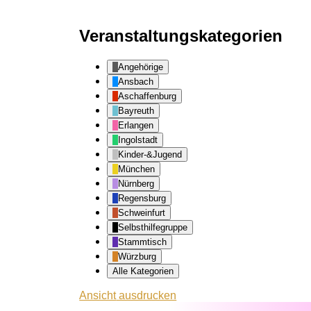
Veranstaltungskategorien
Angehörige
Ansbach
Aschaffenburg
Bayreuth
Erlangen
Ingolstadt
Kinder-&Jugend
München
Nürnberg
Regensburg
Schweinfurt
Selbsthilfegruppe
Stammtisch
Würzburg
Alle Kategorien
Ansicht
ausdrucken