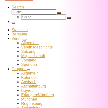
Search
Suche
Suche
Suche
…
Suche
…
Menü
Startseite
Beratung
Verein
Allgemein
Vereins­geschichte
Satzung
Mitglied­schaft
Vorstand
Spenden
Gruppen
Allgemein
Kalender
Ansbach
Aschaffenburg
Bayreuth
Erlangen/Nürnberg
München
Regensburg
Schweinfurt