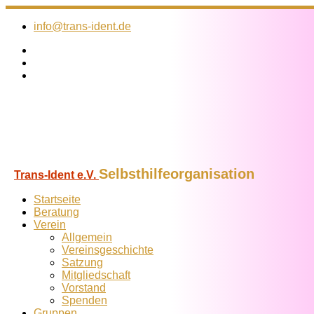
Zum
Inhalt
info@trans-ident.de
springen
Selbsthilfeorganisation
Trans-Ident e.V.
Startseite
Beratung
Verein
Allgemein
Vereins­geschichte
Satzung
Mitglied­schaft
Vorstand
Spenden
Gruppen