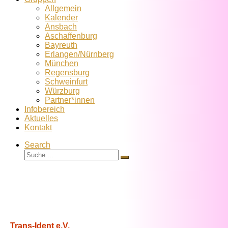
Allgemein
Kalender
Ansbach
Aschaffenburg
Bayreuth
Erlangen/Nürnberg
München
Regensburg
Schweinfurt
Würzburg
Partner*innen
Infobereich
Aktuelles
Kontakt
Search
Suche
Suche
…
Trans-Ident e.V.