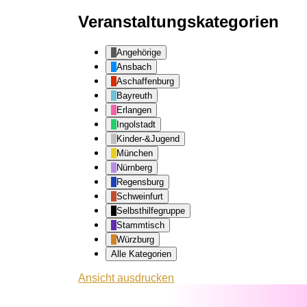
Veranstaltungskategorien
Angehörige
Ansbach
Aschaffenburg
Bayreuth
Erlangen
Ingolstadt
Kinder-&Jugend
München
Nürnberg
Regensburg
Schweinfurt
Selbsthilfegruppe
Stammtisch
Würzburg
Alle Kategorien
Ansicht
ausdrucken