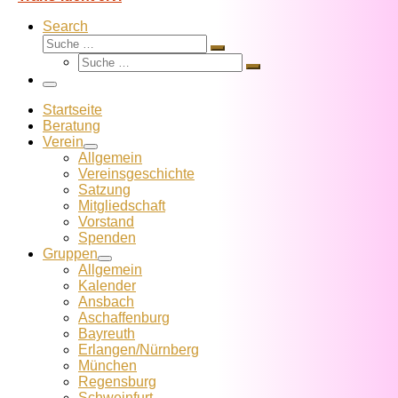
Search
Suche
Suche
Suche
…
Suche
…
Menü
Startseite
Beratung
Verein
Allgemein
Vereins­geschichte
Satzung
Mitglied­schaft
Vorstand
Spenden
Gruppen
Allgemein
Kalender
Ansbach
Aschaffenburg
Bayreuth
Erlangen/Nürnberg
München
Regensburg
Schweinfurt