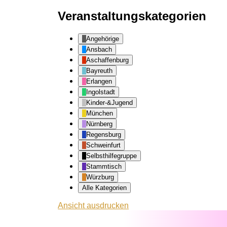
Veranstaltungskategorien
Angehörige
Ansbach
Aschaffenburg
Bayreuth
Erlangen
Ingolstadt
Kinder-&Jugend
München
Nürnberg
Regensburg
Schweinfurt
Selbsthilfegruppe
Stammtisch
Würzburg
Alle Kategorien
Ansicht
ausdrucken