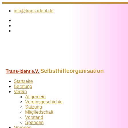
Zum
Inhalt
info@trans-ident.de
springen
Selbsthilfeorganisation
Trans-Ident e.V.
Startseite
Beratung
Verein
Allgemein
Vereins­geschichte
Satzung
Mitglied­schaft
Vorstand
Spenden
Gruppen