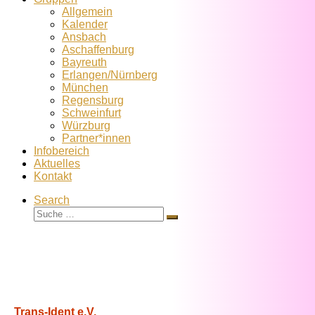
Allgemein
Kalender
Ansbach
Aschaffenburg
Bayreuth
Erlangen/Nürnberg
München
Regensburg
Schweinfurt
Würzburg
Partner*innen
Infobereich
Aktuelles
Kontakt
Search
Suche
Suche
…
Trans-Ident e.V.