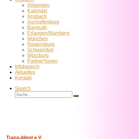
Allgemein
Kalender
Ansbach
Aschaffenburg
Bayreuth
Erlangen/Nürnberg
München
Regensburg
Schweinfurt
Würzburg
Partner*innen
Infobereich
Aktuelles
Kontakt
Search
Suche
Suche
…
Trans-Ident e.V.