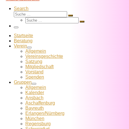
Search
Suche
Suche
Suche
…
Suche
…
Menü
Startseite
Beratung
Verein
Allgemein
Vereins­geschichte
Satzung
Mitglied­schaft
Vorstand
Spenden
Gruppen
Allgemein
Kalender
Ansbach
Aschaffenburg
Bayreuth
Erlangen/Nürnberg
München
Regensburg
Schweinfurt