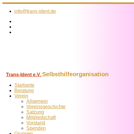
Zum
Inhalt
info@trans-ident.de
springen
Selbsthilfeorganisation
Trans-Ident e.V.
Startseite
Beratung
Verein
Allgemein
Vereins­geschichte
Satzung
Mitglied­schaft
Vorstand
Spenden
Gruppen