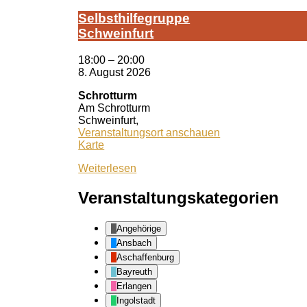
Selbst­hil­fe­grup­pe
Schwein­furt
18:00
–
20:00
8. August 2026
Schrotturm
Am Schrotturm
Schweinfurt
,
Veranstaltungsort anschauen
Schrotturm
Karte
Weiterlesen
Veranstaltungskategorien
Angehörige
Ansbach
Aschaffenburg
Bayreuth
Erlangen
Ingolstadt