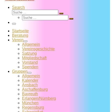
Search
Suche
Suche
Suche
…
Suche
…
Menü
Startseite
Beratung
Verein
Allgemein
Vereins­geschichte
Satzung
Mitglied­schaft
Vorstand
Spenden
Gruppen
Allgemein
Kalender
Ansbach
Aschaffenburg
Bayreuth
Erlangen/Nürnberg
München
Regensburg
Schweinfurt