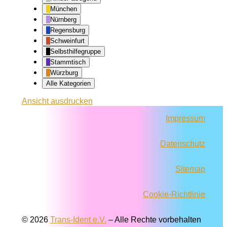
München
Nürnberg
Regensburg
Schweinfurt
Selbsthilfegruppe
Stammtisch
Würzburg
Alle Kategorien
Ansicht
ausdrucken
Impressum
Datenschutz
Sitemap
Cookie-Richtlinie
© 2026
Trans-Ident e.V.
–
Alle Rechte vorbehalten