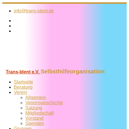
Zum
Inhalt
info@trans-ident.de
springen
Selbsthilfeorganisation
Trans-Ident e.V.
Startseite
Beratung
Verein
Allgemein
Vereins­geschichte
Satzung
Mitglied­schaft
Vorstand
Spenden
Gruppen