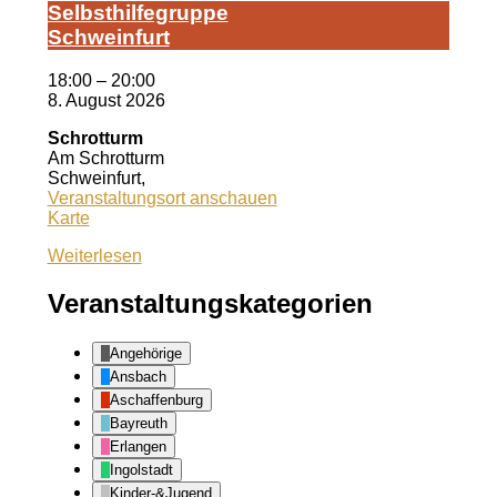
Selbst­hil­fe­grup­pe
Schwein­furt
18:00
–
20:00
8. August 2026
Schrotturm
Am Schrotturm
Schweinfurt
,
Veranstaltungsort anschauen
Schrotturm
Karte
Weiterlesen
Veranstaltungskategorien
Angehörige
Ansbach
Aschaffenburg
Bayreuth
Erlangen
Ingolstadt
Kinder-&Jugend