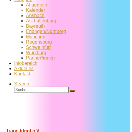
Allgemein
Kalender
Ansbach
Aschaffenburg
Bayreuth
Erlangen/Nürnberg
München
Regensburg
Schweinfurt
Würzburg
Partner*innen
Infobereich
Aktuelles
Kontakt
Search
Suche
Suche
…
Trans-Ident e.V.